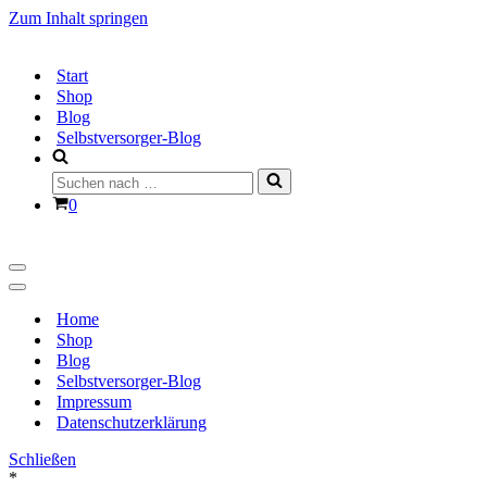
Zum Inhalt springen
Start
Shop
Blog
Selbstversorger-Blog
Suchen
nach …
Warenkorb
0
Navigationsmenü
Navigationsmenü
Home
Shop
Blog
Selbstversorger-Blog
Impressum
Datenschutzerklärung
Schließen
*