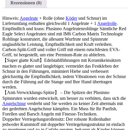
2,1
Rezensionen (0)
m
Angelrute,
IM
Hinweis:
Angelrute
+ Rolle (ohne
Köder
und Schnur) im
6
Lieferumfang enthalten gleichwohl 1 Angelrute + 1
Angelrolle
.
Graphit-
Empfindlich und krass: Plusinno Angelrutenrohlinge Sämtliche Red
Spinnrute,
Eagle Select Angelruten sind mit IM6 Carbon Matrix Technologie
Edelstahlführungen…
Rohlinge konstruiert, die allesamt Wurfrute und Spinnrute
Menge
unglaubliche Leistung, Empfindlichkeit und Kraft verleihen.
Carbon-Split-Griff und voller Griff mit einem rutschfesten EVA-
Griff, ist hergestellt, um eine Premium-Rute zu abliefern.
【Super glatte Kraft】Edelstahlführungen mit Keramikeinsätzen
machen es glatter und langlebiger, vermeidet das Festkleben der
Schnur in den Führungen, minimiert Hiebe und verbessert
gleichzeitig die Empfindlichkeit, indem Vibrationen von der Schnur
durch die Führung auf die Stange und Ihre Hand übertragen
werden.
【Anti-Verwicklungs-Spitze】 – Die Spitzen der Plusinno
Spinnruten wurden entwickelt, um besser zu verhüten, dass sich die
Angelschnur
verdreht und Sie werden zu keiner Zeit abermals mit
der gedrehten Angelschnur kämpfen. Ein Muss für Ihr Panfish,
Forellen und Barsch Angeln mit Finesse-Techniken.
Doppelter Verriegelungsrollensitz: Der robuste Rollenhalter
jedweder Kunststoff mit doppelter Verriegelungsstruktur ist einfach
zu montieren und zu in Gefahr geraten, bekannt als Kinder können