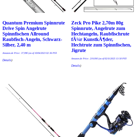
Quantum Premium Spinnrute
Zeck Pro Pike 2,70m 80g
Drive Spin Angelrute
Spinnrute, Angelrute zum
Spinnfischen Allround
Hechtangeln, Raubfischrute
Raubfisch-Angeln, Schwarz-
fÃ¼r KunstkÃ¶der,
Silber, 2,40 m
Hechtrute zum Spinnfischen,
Jigrute
Amazon.de Price:
37,99
€
(as of 10/04/2023 02:36 PST-
Amazon.de Price:
219,95
€
(as of 02/11/2025 13:50 PST-
Details
)
Details
)