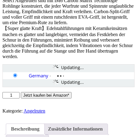
Select Angelruten sind mit IM6 Carbon Matrix Technologie
Rohlinge konstruiert, die jeder Wurfrute und Spinnrute unglaubliche
Leistung, Empfindlichkeit und Kraft verleihen. Carbon-Split-Griff
und voller Griff mit einem rutschfesten EVA-Griff, ist hergestellt,
um eine Premium-Rute zu liefern.
【Super glatte Kraft】Edelstahlführungen mit Keramikeinsätzen
machen es glatter und langlebiger, vermeidet das Festkleben der
Schnur in den Führungen, minimiert Reibung und verbessert
gleichzeitig die Empfindlichkeit, indem Vibrationen von der Schnur
durch die Führung auf die Stange und Ihre Hand übertragen
werden.
Updating...
Germany
-
Updating...
PLUSINNO
Jetzt kaufen bei Amazon*
Red
Eagle
Spinn-
Kategorie:
Angelruten
Angelrute
und
Spulen-
Beschreibung
Zusätzliche Informationen
Kombinationen,