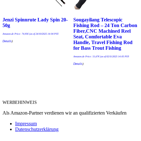
Jenzi Spinnrute Lady Spin 20-
Sougayilang Telescopic
50g
Fishing Rod – 24 Ton Carbon
Fiber,CNC Machined Reel
Amazon.de Price:
74,95
€
(as of 24/10/2025 14:04 PST-
Seat, Comfortable Eva
Details
)
Handle, Travel Fishing Rod
for Bass Trout Fishing
Amazon.de Price:
51,67
€
(as of 02/11/2025 14:05 PST-
Details
)
WERBEHINWEIS
Als Amazon-Partner verdienen wir an qualifizierten Verkäufen
Impressum
Datenschutzerklärung