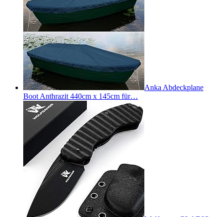
Anka Abdeckplane
Boot Anthrazit 440cm x 145cm für…