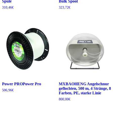
Spule
Bulk Spool
310,46
€
323,72
€
Power PROPower Pro
MXBAOHENG Angelschnur
geflochten, 500 m, 4 Stränge, 8
506,96
€
Farben, PE, starke Linie
800,00
€