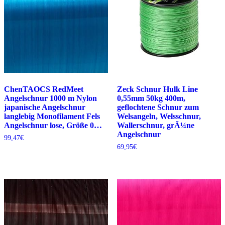
ChenTAOCS RedMeet
Zeck Schnur Hulk Line
Angelschnur 1000 m Nylon
0,55mm 50kg 400m,
japanische Angelschnur
geflochtene Schnur zum
langlebig Monofilament Fels
Welsangeln, Welsschnur,
Angelschnur lose, Größe 0…
Wallerschnur, grÃ¼ne
Angelschnur
99,47
€
69,95
€