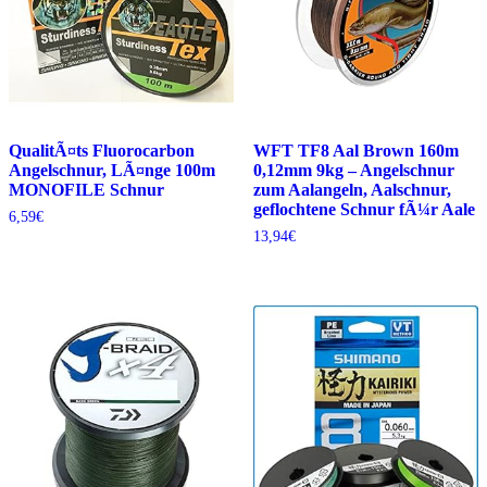
QualitÃ¤ts Fluorocarbon
WFT TF8 Aal Brown 160m
Angelschnur, LÃ¤nge 100m
0,12mm 9kg – Angelschnur
MONOFILE Schnur
zum Aalangeln, Aalschnur,
geflochtene Schnur fÃ¼r Aale
6,59
€
13,94
€