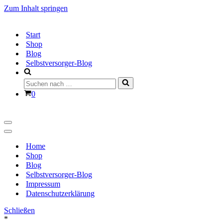
Zum Inhalt springen
Start
Shop
Blog
Selbstversorger-Blog
Suchen
nach …
Warenkorb
0
Navigationsmenü
Navigationsmenü
Home
Shop
Blog
Selbstversorger-Blog
Impressum
Datenschutzerklärung
Schließen
*