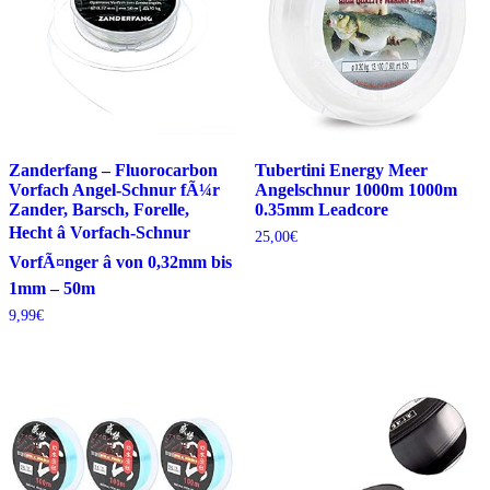
Zanderfang – Fluorocarbon
Tubertini Energy Meer
Vorfach Angel-Schnur fÃ¼r
Angelschnur 1000m 1000m
Zander, Barsch, Forelle,
0.35mm Leadcore
Hecht â Vorfach-Schnur
25,00
€
VorfÃ¤nger â von 0,32mm bis
1mm – 50m
9,99
€