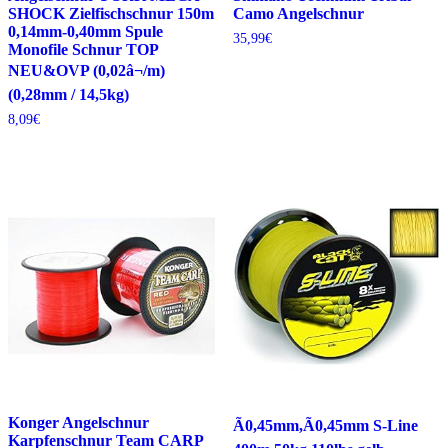
SHOCK Zielfischschnur 150m
Camo Angelschnur
0,14mm-0,40mm Spule
35,99
€
Monofile Schnur TOP
NEU&OVP (0,02â¬/m)
(0,28mm / 14,5kg)
8,09
€
Konger Angelschnur
Ã0,45mm,Ã0,45mm S-Line
Karpfenschnur Team CARP