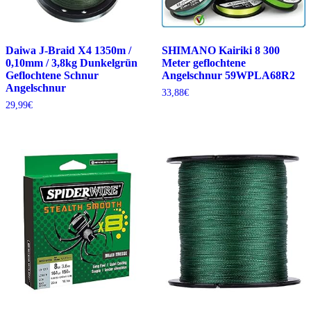
Daiwa J-Braid X4 1350m /
SHIMANO Kairiki 8 300
0,10mm / 3,8kg Dunkelgrün
Meter geflochtene
Geflochtene Schnur
Angelschnur 59WPLA68R2
Angelschnur
33,88
€
29,99
€