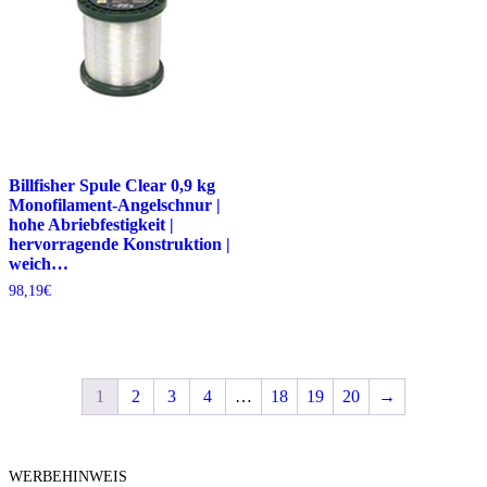
Billfisher Spule Clear 0,9 kg
Monofilament-Angelschnur |
hohe Abriebfestigkeit |
hervorragende Konstruktion |
weich…
98,19
€
1
2
3
4
…
18
19
20
→
WERBEHINWEIS