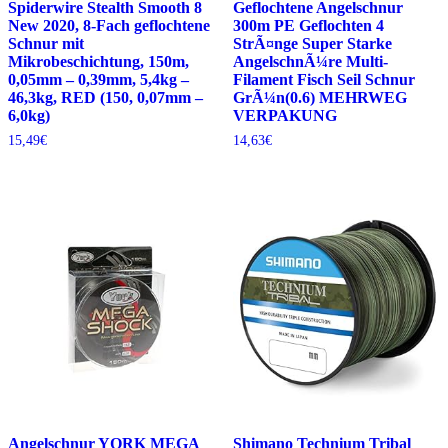
Spiderwire Stealth Smooth 8
Geflochtene Angelschnur
New 2020, 8-Fach geflochtene
300m PE Geflochten 4
Schnur mit
StrÃ¤nge Super Starke
Mikrobeschichtung, 150m,
AngelschnÃ¼re Multi-
0,05mm – 0,39mm, 5,4kg –
Filament Fisch Seil Schnur
46,3kg, RED (150, 0,07mm –
GrÃ¼n(0.6) MEHRWEG
6,0kg)
VERPAKUNG
15,49
€
14,63
€
Angelschnur YORK MEGA
Shimano Technium Tribal