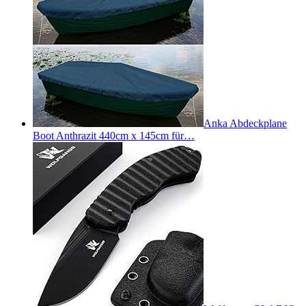
Anka Abdeckplane
Boot Anthrazit 440cm x 145cm für…