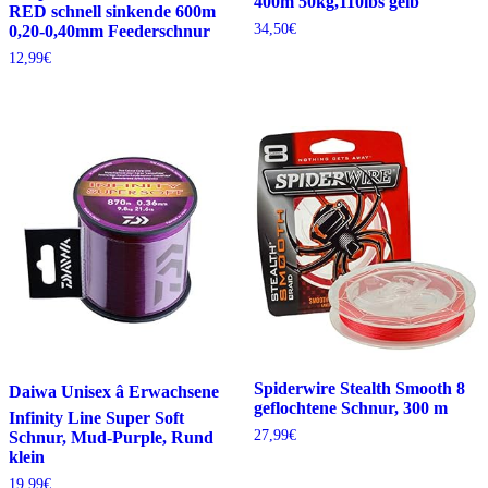
400m 50kg,110lbs gelb
RED schnell sinkende 600m
34,50
€
0,20-0,40mm Feederschnur
12,99
€
Spiderwire Stealth Smooth 8
Daiwa Unisex â Erwachsene
geflochtene Schnur, 300 m
Infinity Line Super Soft
27,99
€
Schnur, Mud-Purple, Rund
klein
19,99
€