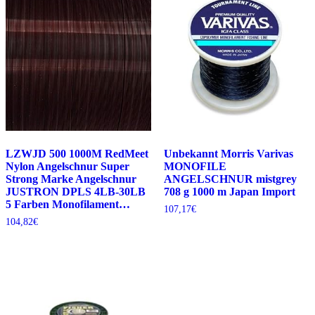
LZWJD 500 1000M RedMeet
Unbekannt Morris Varivas
Nylon Angelschnur Super
MONOFILE
Strong Marke Angelschnur
ANGELSCHNUR mistgrey
JUSTRON DPLS 4LB-30LB
708 g 1000 m Japan Import
5 Farben Monofilament…
107,17
€
104,82
€