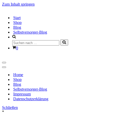
Zum Inhalt springen
Start
Shop
Blog
Selbstversorger-Blog
Suchen
nach …
Warenkorb
0
Navigationsmenü
Navigationsmenü
Home
Shop
Blog
Selbstversorger-Blog
Impressum
Datenschutzerklärung
Schließen
*