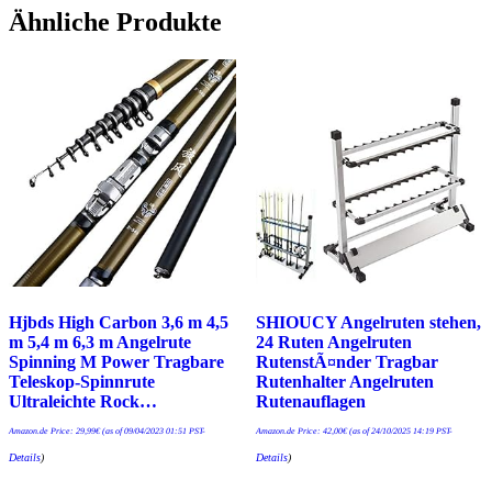
Ähnliche Produkte
Hjbds High Carbon 3,6 m 4,5
SHIOUCY Angelruten stehen,
m 5,4 m 6,3 m Angelrute
24 Ruten Angelruten
Spinning M Power Tragbare
RutenstÃ¤nder Tragbar
Teleskop-Spinnrute
Rutenhalter Angelruten
Ultraleichte Rock…
Rutenauflagen
Amazon.de Price:
29,99
€
(as of 09/04/2023 01:51 PST-
Amazon.de Price:
42,00
€
(as of 24/10/2025 14:19 PST-
Details
)
Details
)