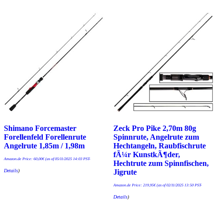
Shimano Forcemaster
Zeck Pro Pike 2,70m 80g
Forellenfeld Forellenrute
Spinnrute, Angelrute zum
Angelrute 1,85m / 1,98m
Hechtangeln, Raubfischrute
fÃ¼r KunstkÃ¶der,
Amazon.de Price:
60,00
€
(as of 05/11/2025 14:03 PST-
Hechtrute zum Spinnfischen,
Details
)
Jigrute
Amazon.de Price:
219,95
€
(as of 02/11/2025 13:50 PST-
Details
)