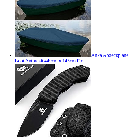
Anka Abdeckplane
Boot Anthrazit 440cm x 145cm für…