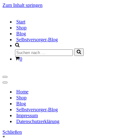
Zum Inhalt springen
Start
Shop
Blog
Selbstversorger-Blog
Suchen
nach …
Warenkorb
0
Navigationsmenü
Navigationsmenü
Home
Shop
Blog
Selbstversorger-Blog
Impressum
Datenschutzerklärung
Schließen
*