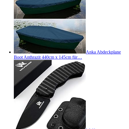
Anka Abdeckplane
Boot Anthrazit 440cm x 145cm für…