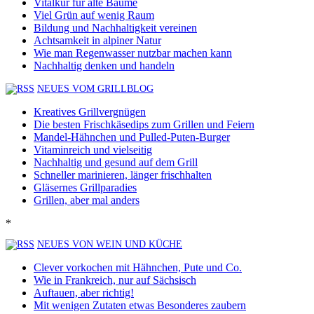
Vitalkur für alte Bäume
Viel Grün auf wenig Raum
Bildung und Nachhaltigkeit vereinen
Achtsamkeit in alpiner Natur
Wie man Regenwasser nutzbar machen kann
Nachhaltig denken und handeln
NEUES VOM GRILLBLOG
Kreatives Grillvergnügen
Die besten Frischkäsedips zum Grillen und Feiern
Mandel-Hähnchen und Pulled-Puten-Burger
Vitaminreich und vielseitig
Nachhaltig und gesund auf dem Grill
Schneller marinieren, länger frischhalten
Gläsernes Grillparadies
Grillen, aber mal anders
*
NEUES VON WEIN UND KÜCHE
Clever vorkochen mit Hähnchen, Pute und Co.
Wie in Frankreich, nur auf Sächsisch
Auftauen, aber richtig!
Mit wenigen Zutaten etwas Besonderes zaubern