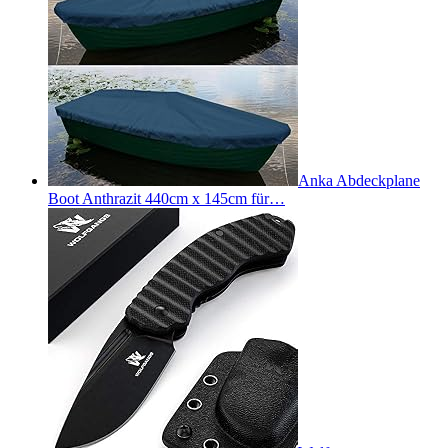
Anka Abdeckplane
Boot Anthrazit 440cm x 145cm für…