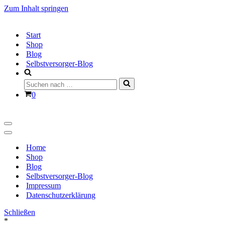
Zum Inhalt springen
Start
Shop
Blog
Selbstversorger-Blog
Suchen
nach …
Warenkorb
0
Navigationsmenü
Navigationsmenü
Home
Shop
Blog
Selbstversorger-Blog
Impressum
Datenschutzerklärung
Schließen
*