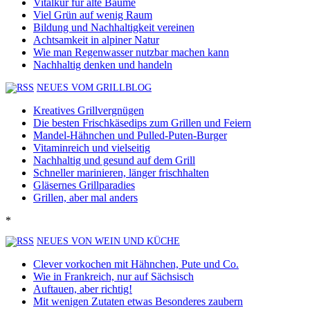
Vitalkur für alte Bäume
Viel Grün auf wenig Raum
Bildung und Nachhaltigkeit vereinen
Achtsamkeit in alpiner Natur
Wie man Regenwasser nutzbar machen kann
Nachhaltig denken und handeln
NEUES VOM GRILLBLOG
Kreatives Grillvergnügen
Die besten Frischkäsedips zum Grillen und Feiern
Mandel-Hähnchen und Pulled-Puten-Burger
Vitaminreich und vielseitig
Nachhaltig und gesund auf dem Grill
Schneller marinieren, länger frischhalten
Gläsernes Grillparadies
Grillen, aber mal anders
*
NEUES VON WEIN UND KÜCHE
Clever vorkochen mit Hähnchen, Pute und Co.
Wie in Frankreich, nur auf Sächsisch
Auftauen, aber richtig!
Mit wenigen Zutaten etwas Besonderes zaubern