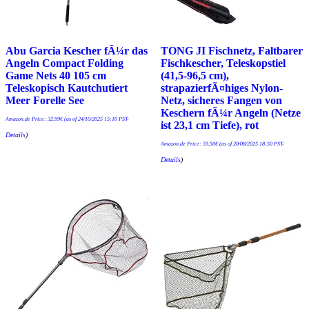
Abu Garcia Kescher fÃ¼r das
TONG JI Fischnetz, Faltbarer
Angeln Compact Folding
Fischkescher, Teleskopstiel
Game Nets 40 105 cm
(41,5-96,5 cm),
Teleskopisch Kautchutiert
strapazierfÃ¤higes Nylon-
Meer Forelle See
Netz, sicheres Fangen von
Keschern fÃ¼r Angeln (Netze
Amazon.de Price:
32,99
€
(as of 24/10/2025 15:10 PST-
ist 23,1 cm Tiefe), rot
Details
)
Amazon.de Price:
33,50
€
(as of 20/08/2025 18:50 PST-
Details
)