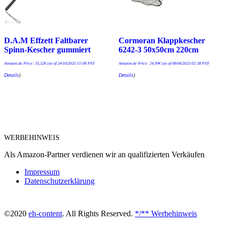
D.A.M Effzett Faltbarer
Cormoran Klappkescher
Spinn-Kescher gummiert
6242-3 50x50cm 220cm
Amazon.de Price:
35,52
€
(as of 24/10/2025 15:08 PST-
Amazon.de Price:
24,99
€
(as of 08/04/2023 02:38 PST-
Details
)
Details
)
WERBEHINWEIS
Als Amazon-Partner verdienen wir an qualifizierten Verkäufen
Impressum
Datenschutzerklärung
©2020
eh-content
. All Rights Reserved.
*/** Werbehinweis