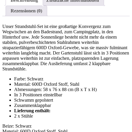
Beschreibung
Zusätzliche Informationen
Rezensionen (0)
Unser Strandstuhl-Set ist eine großartige Konvergenz zum
Wegwischen an den Badestrand, zum Campingplatz, in den
Hinterhof usw. Jede Sonnenliege besteht nicht mehr da einem
stabilen, pulverbeschichteten Stahlrahmen weiterhin
strapazierfähigem 600D Oxford-Gewebe, was sie massiv fulminant
weiterhin langlebig macht. Der Gartenstuhl lässt sich in 3 Positionen
anpassen weiterhin ist zur einfachen, platzsparenden Lagerung
zusammenklappbar. Die Auslieferung umfasst 2 klappbare
Strandstühle.
Farbe: Schwarz
Material: 600D Oxford Stoff, Stahl
Abmessungen: 58 x 76 x 88 cm (B x T x H)
In 3 Positionen einstellbar
Schwamm gepolstert
Zusammenklappbar
Lieferung enthält:
2 x Stühle
Beize: Schwarz
Material: 600D Oxford Stoff, Stahl