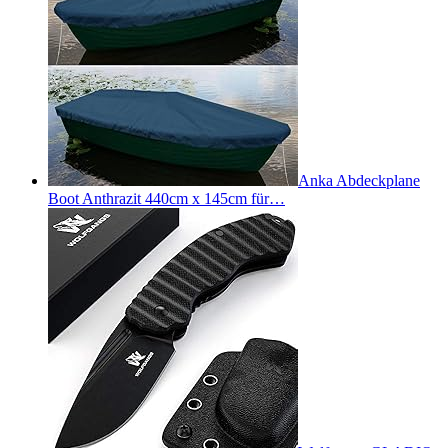
Anka Abdeckplane
Boot Anthrazit 440cm x 145cm für…