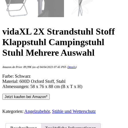
vidaXL 2X Strandstuhl Stoff
Klappstuhl Campingstuhl
Stuhl Mehrere Auswahl
Amazon.de Price:
89,99
€
(as of 04/04/2023 07:45 PST-
Details
)
Farbe: Schwarz
Material: 600D Oxford Stoff, Stahl
Abmessungen: 58 x 76 x 88 cm (B x T x H)
Jetzt kaufen bei Amazon*
Kategorien:
Angelzubehör
,
Stühle und Wetterschutz