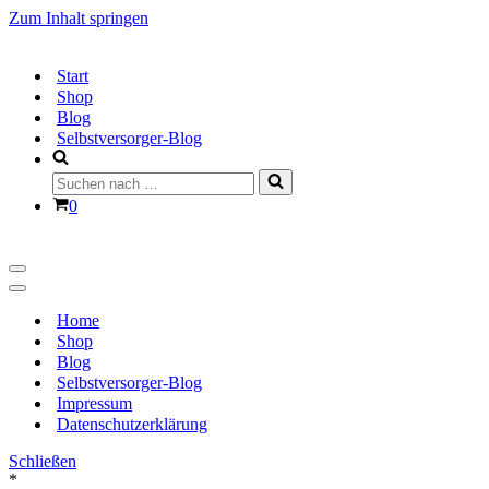
Zum Inhalt springen
Start
Shop
Blog
Selbstversorger-Blog
Suchen
nach …
Warenkorb
0
Navigationsmenü
Navigationsmenü
Home
Shop
Blog
Selbstversorger-Blog
Impressum
Datenschutzerklärung
Schließen
*