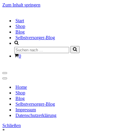
Zum Inhalt springen
Start
Shop
Blog
Selbstversorger-Blog
Suchen
nach …
Warenkorb
0
Navigationsmenü
Navigationsmenü
Home
Shop
Blog
Selbstversorger-Blog
Impressum
Datenschutzerklärung
Schließen
*