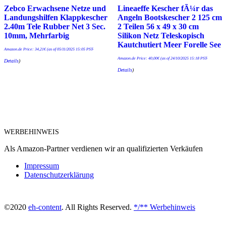
Zebco Erwachsene Netze und
Lineaeffe Kescher fÃ¼r das
Landungshilfen Klappkescher
Angeln Bootskescher 2 125 cm
2.40m Tele Rubber Net 3 Sec.
2 Teilen 56 x 49 x 30 cm
10mm, Mehrfarbig
Silikon Netz Teleskopisch
Kautchutiert Meer Forelle See
Amazon.de Price:
34,21
€
(as of 05/11/2025 15:05 PST-
Amazon.de Price:
40,00
€
(as of 24/10/2025 15:18 PST-
Details
)
Details
)
WERBEHINWEIS
Als Amazon-Partner verdienen wir an qualifizierten Verkäufen
Impressum
Datenschutzerklärung
©2020
eh-content
. All Rights Reserved.
*/** Werbehinweis