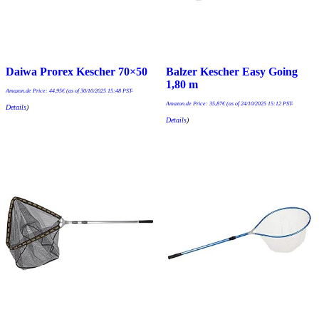
Daiwa Prorex Kescher 70×50
Balzer Kescher Easy Going
1,80 m
Amazon.de Price:
44,95
€
(as of 30/10/2025 15:48 PST-
Amazon.de Price:
35,87
€
(as of 24/10/2025 15:12 PST-
Details
)
Details
)