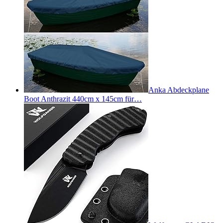
Anka Abdeckplane
Boot Anthrazit 440cm x 145cm für…