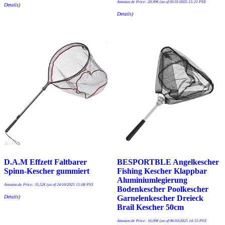
Amazon.de Price:
20,99
€
(as of 05/11/2025 15:21 PST-
Details
)
Details
)
D.A.M Effzett Faltbarer
BESPORTBLE Angelkescher
Spinn-Kescher gummiert
Fishing Kescher Klappbar
Aluminiumlegierung
Amazon.de Price:
35,52
€
(as of 24/10/2025 15:08 PST-
Bodenkescher Poolkescher
Details
)
Garnelenkescher Dreieck
Brail Kescher 50cm
Amazon.de Price:
16,09
€
(as of 06/10/2025 14:55 PST-