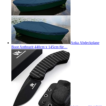
Anka Abdeckplane
Boot Anthrazit 440cm x 145cm für…