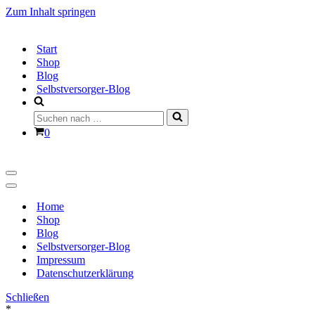
Zum Inhalt springen
Start
Shop
Blog
Selbstversorger-Blog
Suchen
nach …
Warenkorb
0
Navigationsmenü
Navigationsmenü
Home
Shop
Blog
Selbstversorger-Blog
Impressum
Datenschutzerklärung
Schließen
*