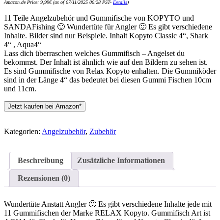
Amazon.de Price:
9,99
€
(as of 07/11/2025 00:28 PST-
Details
)
11 Teile Angelzubehör und Gummifische von KOPYTO und
SANDAFishing 🙂 Wundertüte für Angler 🙂 Es gibt verschiedene
Inhalte. Bilder sind nur Beispiele. Inhalt Kopyto Classic 4“, Shark
4“ , Aqua4“
Lass dich überraschen welches Gummifisch – Angelset du
bekommst. Der Inhalt ist ähnlich wie auf den Bildern zu sehen ist.
Es sind Gummifische von Relax Kopyto enhalten. Die Gummiköder
sind in der Länge 4“ das bedeutet bei diesen Gummi Fischen 10cm
und 11cm.
Jetzt kaufen bei Amazon*
Kategorien:
Angelzubehör
,
Zubehör
Beschreibung
Zusätzliche Informationen
Rezensionen (0)
Wundertüte Anstatt Angler 🙂 Es gibt verschiedene Inhalte jede mit
11 Gummifischen der Marke RELAX Kopyto. Gummifisch Art ist