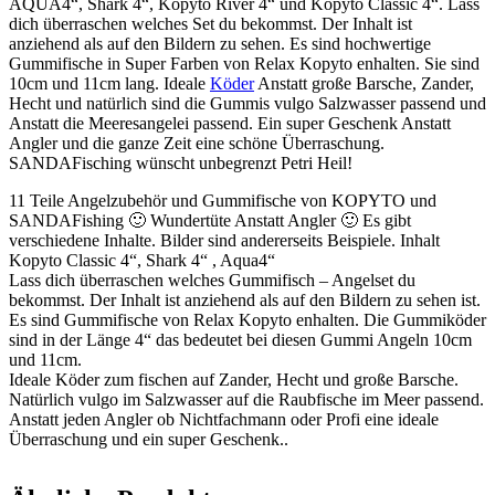
AQUA4“, Shark 4“, Kopyto River 4“ und Kopyto Classic 4“. Lass
dich überraschen welches Set du bekommst. Der Inhalt ist
anziehend als auf den Bildern zu sehen. Es sind hochwertige
Gummifische in Super Farben von Relax Kopyto enhalten. Sie sind
10cm und 11cm lang. Ideale
Köder
Anstatt große Barsche, Zander,
Hecht und natürlich sind die Gummis vulgo Salzwasser passend und
Anstatt die Meeresangelei passend. Ein super Geschenk Anstatt
Angler und die ganze Zeit eine schöne Überraschung.
SANDAFisching wünscht unbegrenzt Petri Heil!
11 Teile Angelzubehör und Gummifische von KOPYTO und
SANDAFishing 🙂 Wundertüte Anstatt Angler 🙂 Es gibt
verschiedene Inhalte. Bilder sind andererseits Beispiele. Inhalt
Kopyto Classic 4“, Shark 4“ , Aqua4“
Lass dich überraschen welches Gummifisch – Angelset du
bekommst. Der Inhalt ist anziehend als auf den Bildern zu sehen ist.
Es sind Gummifische von Relax Kopyto enhalten. Die Gummiköder
sind in der Länge 4“ das bedeutet bei diesen Gummi Angeln 10cm
und 11cm.
Ideale Köder zum fischen auf Zander, Hecht und große Barsche.
Natürlich vulgo im Salzwasser auf die Raubfische im Meer passend.
Anstatt jeden Angler ob Nichtfachmann oder Profi eine ideale
Überraschung und ein super Geschenk..