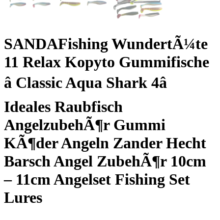
SANDAFishing WundertÃ¼te
11 Relax Kopyto Gummifische
â Classic Aqua Shark 4â
Ideales Raubfisch
AngelzubehÃ¶r Gummi
KÃ¶der Angeln Zander Hecht
Barsch Angel ZubehÃ¶r 10cm
– 11cm Angelset Fishing Set
Lures