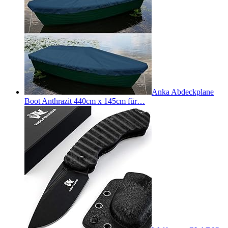
Anka Abdeckplane
Boot Anthrazit 440cm x 145cm für…