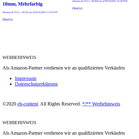
Amazon.de Price:
49,95
€
(as of 09/10/2025 14:48 PST-
10mm, Mehrfarbig
Details
)
Amazon.de Price:
34,21
€
(as of 05/11/2025 15:05 PST-
Details
)
WERBEHINWEIS
Als Amazon-Partner verdienen wir an qualifizierten Verkäufen
Impressum
Datenschutzerklärung
©2020
eh-content
. All Rights Reserved.
*/** Werbehinweis
WERBEHINWEIS
Als Amazon-Partner verdienen wir an qualifizierten Verkäufen