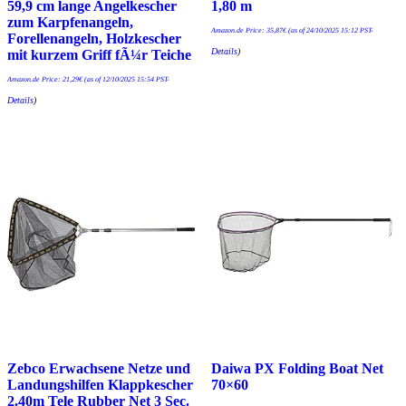
59,9 cm lange Angelkescher
1,80 m
zum Karpfenangeln,
Amazon.de Price:
35,87
€
(as of 24/10/2025 15:12 PST-
Forellenangeln, Holzkescher
Details
)
mit kurzem Griff fÃ¼r Teiche
Amazon.de Price:
21,29
€
(as of 12/10/2025 15:54 PST-
Details
)
Zebco Erwachsene Netze und
Daiwa PX Folding Boat Net
Landungshilfen Klappkescher
70×60
2.40m Tele Rubber Net 3 Sec.