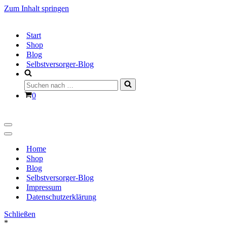
Zum Inhalt springen
Start
Shop
Blog
Selbstversorger-Blog
Suchen
nach …
Warenkorb
0
Navigationsmenü
Navigationsmenü
Home
Shop
Blog
Selbstversorger-Blog
Impressum
Datenschutzerklärung
Schließen
*