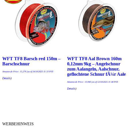
WFT TF8 Barsch red 150m –
WFT TF8 Aal Brown 160m
Barschschnur
0,12mm 9kg – Angelschnur
zum Aalangeln, Aalschnur,
Amazon.de Price:
15,27
€
(as of 24/10/2025 11:33 PST-
geflochtene Schnur fÃ¼r Aale
Details
)
Amazon.de Price:
13,94
€
(as of 12/10/2025 11:48 PST-
Details
)
WERBEHINWEIS