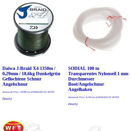
Daiwa J-Braid X4 1350m /
SODIAL 100 m
0,29mm / 18,6kg Dunkelgrün
Transparentes Nylonseil 1 mm
Geflochtene Schnur
Durchmesser
Angelschnur
Boot/Angelschnur
Angelhaken
Amazon.de Price:
29,99
€
(as of 09/04/2023 01:48 PST-
Amazon.de Price:
8,14
€
(as of 09/04/2023 01:48 PST-
Details
)
Details
)