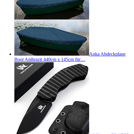
Anka Abdeckplane
Boot Anthrazit 440cm x 145cm für…