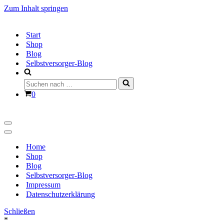
Zum Inhalt springen
Start
Shop
Blog
Selbstversorger-Blog
Suchen
nach …
Warenkorb
0
Navigationsmenü
Navigationsmenü
Home
Shop
Blog
Selbstversorger-Blog
Impressum
Datenschutzerklärung
Schließen
*