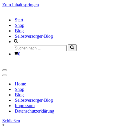
Zum Inhalt springen
Start
Shop
Blog
Selbstversorger-Blog
Suchen
nach …
Warenkorb
0
Navigationsmenü
Navigationsmenü
Home
Shop
Blog
Selbstversorger-Blog
Impressum
Datenschutzerklärung
Schließen
*