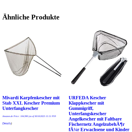
Ähnliche Produkte
Mivardi Karpfenkescher mit
URFEDA Kescher
Stab XXL Kescher Premium
Klappkescher mit
Unterfangkescher
Gummigriff,
Unterfangskescher
Amazon.de Price:
104,99
€
(as of 30/10/2025 15:51 PST-
Angelkescher mit Faltbare
Details
)
Fischernetz AngelzubehÃ¶r
fÃ¼r Erwachsene und Kinder