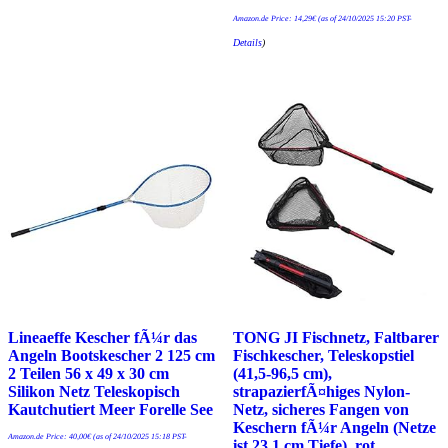
Amazon.de Price:
14,29
€
(as of 24/10/2025 15:20 PST-
Details
)
Lineaeffe Kescher fÃ¼r das
TONG JI Fischnetz, Faltbarer
Angeln Bootskescher 2 125 cm
Fischkescher, Teleskopstiel
2 Teilen 56 x 49 x 30 cm
(41,5-96,5 cm),
Silikon Netz Teleskopisch
strapazierfÃ¤higes Nylon-
Kautchutiert Meer Forelle See
Netz, sicheres Fangen von
Keschern fÃ¼r Angeln (Netze
Amazon.de Price:
40,00
€
(as of 24/10/2025 15:18 PST-
ist 23,1 cm Tiefe), rot