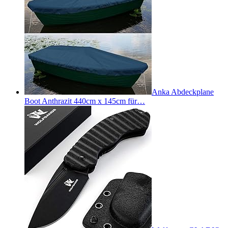
Anka Abdeckplane
Boot Anthrazit 440cm x 145cm für…