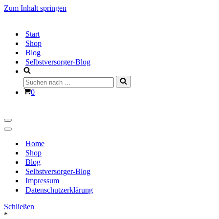
Zum Inhalt springen
Start
Shop
Blog
Selbstversorger-Blog
Suchen
nach …
Warenkorb
0
Navigationsmenü
Navigationsmenü
Home
Shop
Blog
Selbstversorger-Blog
Impressum
Datenschutzerklärung
Schließen
*