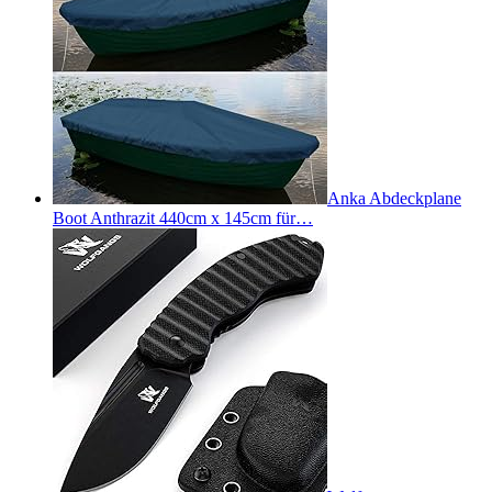
Anka Abdeckplane
Boot Anthrazit 440cm x 145cm für…