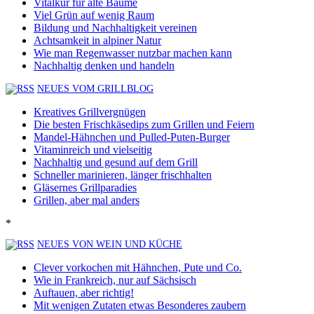
Vitalkur für alte Bäume
Viel Grün auf wenig Raum
Bildung und Nachhaltigkeit vereinen
Achtsamkeit in alpiner Natur
Wie man Regenwasser nutzbar machen kann
Nachhaltig denken und handeln
NEUES VOM GRILLBLOG
Kreatives Grillvergnügen
Die besten Frischkäsedips zum Grillen und Feiern
Mandel-Hähnchen und Pulled-Puten-Burger
Vitaminreich und vielseitig
Nachhaltig und gesund auf dem Grill
Schneller marinieren, länger frischhalten
Gläsernes Grillparadies
Grillen, aber mal anders
*
NEUES VON WEIN UND KÜCHE
Clever vorkochen mit Hähnchen, Pute und Co.
Wie in Frankreich, nur auf Sächsisch
Auftauen, aber richtig!
Mit wenigen Zutaten etwas Besonderes zaubern