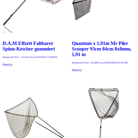
D.A.M Effzett Faltbarer
Quantum x 1,91m Mr Pike
Spinn-Kescher gummiert
Scooper 93cm 84cm 8x8mm,
1,91 m
Amazon.de Price:
35,52
€
(as of 24/10/2025 15:08 PST-
Amazon.de Price:
103,80
€
(as of 10/04/2023 02:36 PST-
Details
)
Details
)