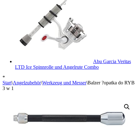
Abu Garcia Veritas
LTD Ice Spinnrolle und Angelrute Combo
*
Start
\
Angelzubehör
\
Werkzeug und Messer
\
Balzer ?opatka do RYB
3 w 1