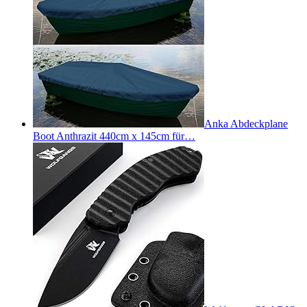
Anka Abdeckplane
Boot Anthrazit 440cm x 145cm für…