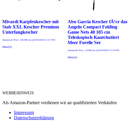
Mivardi Karpfenkescher mit
Abu Garcia Kescher fÃ¼r das
Stab XXL Kescher Premium
Angeln Compact Folding
Unterfangkescher
Game Nets 40 105 cm
Teleskopisch Kautchutiert
Amazon.de Price:
104,99
€
(as of 30/10/2025 15:51 PST-
Meer Forelle See
Details
)
Amazon.de Price:
32,99
€
(as of 24/10/2025 15:10 PST-
Details
)
WERBEHINWEIS
Als Amazon-Partner verdienen wir an qualifizierten Verkäufen
Impressum
Datenschutzerklärung