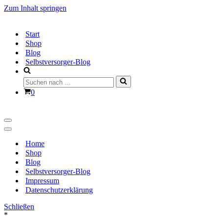
Zum Inhalt springen
Start
Shop
Blog
Selbstversorger-Blog
Suchen
nach …
Warenkorb
0
Navigationsmenü
Navigationsmenü
Home
Shop
Blog
Selbstversorger-Blog
Impressum
Datenschutzerklärung
Schließen
*