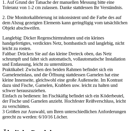
1. Auf Grund der Tatsache der manuellen Messung bitte eine
Toleranz von 1-2 cm zulassen. Danke stattdessen Ihr Verständnis.
2. Die Monitorkalibrierung ist inkonsistent und die Farbe des auf
dem Abzug gezeigten Elements kann geringfügig vom tatsächlichen
Objekt abschweifen.
Langlebig: Dicker Regenschirmrahmen und ein kleines
handgefertigtes, verdicktes Netz, bombastisch und langlebig, nicht
leicht zu rosten.
Faltbar: Drücken Sie auf das kleine Dreieck oben, das Netz
schrumpft und faltet sich automatisch, vollautomatische Installation
und Entlassung, leicht zu unterstützen.
Praktikabel: Zwischen den beiden Rahmen befindet sich ein
Garneleneinlass, und die Öffnung stattdessen Garnelen hat eine
kleine Innenseite, gleichwohl eine große Außenseite. Im Kontrast
dazu sind Fische, Garnelen, Krabben usw. leicht zu halten und
schwer herauszuziehen.
Einfach zu bedienen: Im Fischkäfig befindet sich ein Köderbeutel,
der Fische und Garnelen anzieht. Hochfester Reißverschluss, leicht
zu verschütten.
3 Größen zur Auswahl, um Ihren unterschiedlichen Anforderungen
gerecht zu werden: 6/10/16 Löcher.