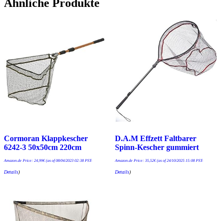
Ähnliche Produkte
Cormoran Klappkescher
D.A.M Effzett Faltbarer
6242-3 50x50cm 220cm
Spinn-Kescher gummiert
Amazon.de Price:
24,99
€
(as of 08/04/2023 02:38 PST-
Amazon.de Price:
35,52
€
(as of 24/10/2025 15:08 PST-
Details
)
Details
)