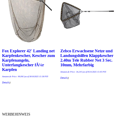
Fox Explorer 42′ Landing net
Zebco Erwachsene Netze und
Karpfenkescher, Kescher zum
Landungshilfen Klappkescher
Karpfenangeln,
2.40m Tele Rubber Net 3 Sec.
Unterfangkescher fÃ¼r
10mm, Mehrfarbig
Karpfen
Amazon.de Price:
34,21
€
(as of 05/11/2025 15:05 PST-
Amazon.de Price:
99,95
€
(as of 30/10/2025 15:58 PST-
Details
)
Details
)
WERBEHINWEIS