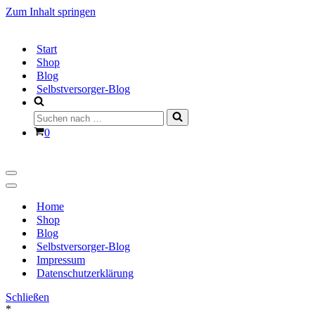
Zum Inhalt springen
Start
Shop
Blog
Selbstversorger-Blog
Suchen
nach …
Warenkorb
0
Navigationsmenü
Navigationsmenü
Home
Shop
Blog
Selbstversorger-Blog
Impressum
Datenschutzerklärung
Schließen
*