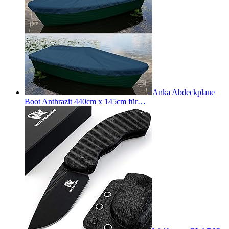
Anka Abdeckplane
Boot Anthrazit 440cm x 145cm für…