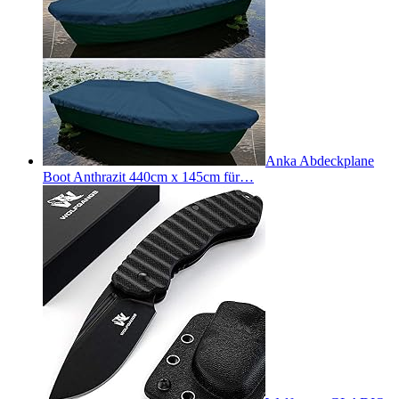
Anka Abdeckplane
Boot Anthrazit 440cm x 145cm für…