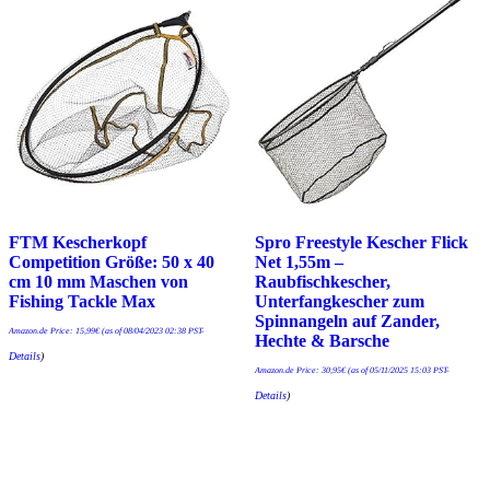
FTM Kescherkopf
Spro Freestyle Kescher Flick
Competition Größe: 50 x 40
Net 1,55m –
cm 10 mm Maschen von
Raubfischkescher,
Fishing Tackle Max
Unterfangkescher zum
Spinnangeln auf Zander,
Amazon.de Price:
15,99
€
(as of 08/04/2023 02:38 PST-
Hechte & Barsche
Details
)
Amazon.de Price:
30,95
€
(as of 05/11/2025 15:03 PST-
Details
)