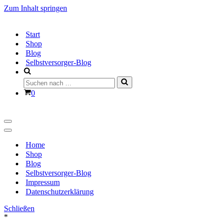
Zum Inhalt springen
Start
Shop
Blog
Selbstversorger-Blog
Suchen
nach …
Warenkorb
0
Navigationsmenü
Navigationsmenü
Home
Shop
Blog
Selbstversorger-Blog
Impressum
Datenschutzerklärung
Schließen
*