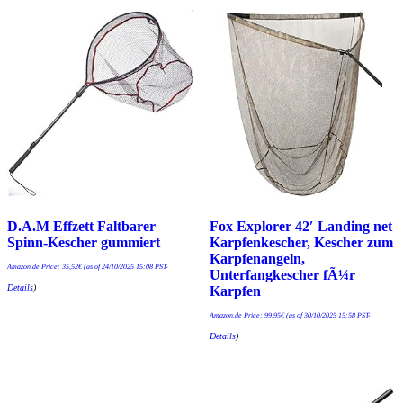
D.A.M Effzett Faltbarer
Fox Explorer 42′ Landing net
Spinn-Kescher gummiert
Karpfenkescher, Kescher zum
Karpfenangeln,
Amazon.de Price:
35,52
€
(as of 24/10/2025 15:08 PST-
Unterfangkescher fÃ¼r
Details
)
Karpfen
Amazon.de Price:
99,95
€
(as of 30/10/2025 15:58 PST-
Details
)