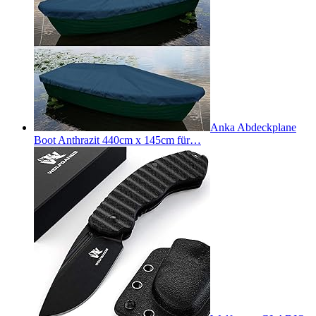
Anka Abdeckplane
Boot Anthrazit 440cm x 145cm für…