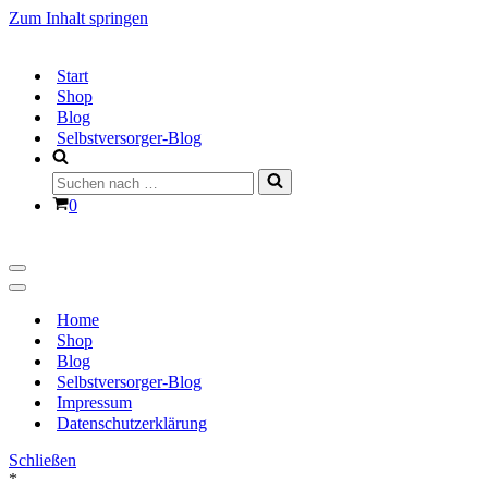
Zum Inhalt springen
Start
Shop
Blog
Selbstversorger-Blog
Suchen
nach …
Warenkorb
0
Navigationsmenü
Navigationsmenü
Home
Shop
Blog
Selbstversorger-Blog
Impressum
Datenschutzerklärung
Schließen
*