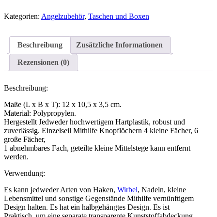
Kategorien:
Angelzubehör
,
Taschen und Boxen
Beschreibung
Zusätzliche Informationen
Rezensionen (0)
Beschreibung:
Maße (L x B x T): 12 x 10,5 x 3,5 cm.
Material: Polypropylen.
Hergestellt Jedweder hochwertigem Hartplastik, robust und
zuverlässig. Einzelseil Mithilfe Knopflöchern 4 kleine Fächer, 6
große Fächer,
1 abnehmbares Fach, geteilte kleine Mittelstege kann entfernt
werden.
Verwendung:
Es kann jedweder Arten von Haken,
Wirbel
, Nadeln, kleine
Lebensmittel und sonstige Gegenstände Mithilfe vernünftigem
Design halten. Es hat ein halbgehängtes Design. Es ist
Praktisch, um eine separate transparente Kunststoffabdeckung