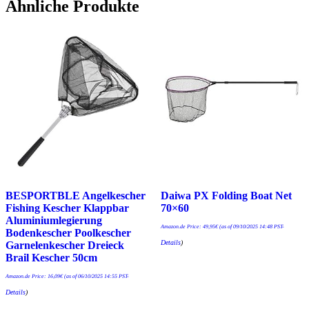
Ähnliche Produkte
BESPORTBLE Angelkescher
Daiwa PX Folding Boat Net
Fishing Kescher Klappbar
70×60
Aluminiumlegierung
Amazon.de Price:
49,95
€
(as of 09/10/2025 14:48 PST-
Bodenkescher Poolkescher
Details
)
Garnelenkescher Dreieck
Brail Kescher 50cm
Amazon.de Price:
16,09
€
(as of 06/10/2025 14:55 PST-
Details
)