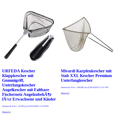
URFEDA Kescher
Mivardi Karpfenkescher mit
Klappkescher mit
Stab XXL Kescher Premium
Gummigriff,
Unterfangkescher
Unterfangskescher
Amazon.de Price:
104,99
€
(as of 30/10/2025 15:51 PST-
Angelkescher mit Faltbare
Details
)
Fischernetz AngelzubehÃ¶r
fÃ¼r Erwachsene und Kinder
Amazon.de Price:
14,29
€
(as of 24/10/2025 15:20 PST-
Details
)