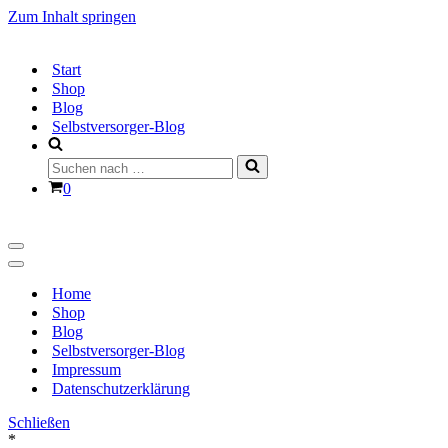
Zum Inhalt springen
Start
Shop
Blog
Selbstversorger-Blog
Suchen
nach …
Warenkorb
0
Navigationsmenü
Navigationsmenü
Home
Shop
Blog
Selbstversorger-Blog
Impressum
Datenschutzerklärung
Schließen
*