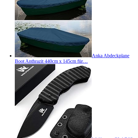
Anka Abdeckplane
Boot Anthrazit 440cm x 145cm für…