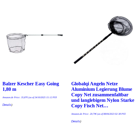
Balzer Kescher Easy Going
Globalqi Angeln Netze
1,80 m
Aluminium Legierung Blume
Copy Net zusammenfaltbar
Amazon.de Price:
35,87
€
(as of 24/10/2025 15:12 PST-
und langlebigem Nylon Starke
Details
)
Copy Fisch Net…
Amazon.de Price:
20,79
€
(as of 08/04/2023 02:38 PST-
Details
)