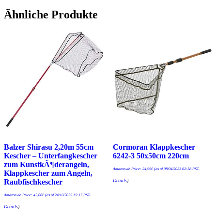
Ähnliche Produkte
Balzer Shirasu 2,20m 55cm
Cormoran Klappkescher
Kescher – Unterfangkescher
6242-3 50x50cm 220cm
zum KunstkÃ¶derangeln,
Amazon.de Price:
24,99
€
(as of 08/04/2023 02:38 PST-
Klappkescher zum Angeln,
Details
)
Raubfischkescher
Amazon.de Price:
42,00
€
(as of 24/10/2025 15:17 PST-
Details
)