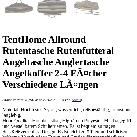
TentHome Allround
Rutentasche Rutenfutteral
Angeltasche Anglertasche
Angelkoffer 2-4 FÃ¤cher
Verschiedene LÃ¤ngen
Amazon.de Price:
49,99
€
(as of 05/11/2025 18:34 PST-
Details
)
Material: Hochfestes Nylon, wasserdicht, reißbeständig, robust und
langlebig.
Hohe Qualität: Hochbelastbar, High-Tech Polyester. Mit Tragegriff
und verstellbarem Schulterriemen. Es ist bequem zu tragen.
Seil-Reißverschluss Design: Es ist leicht zu öffnen und schließen,