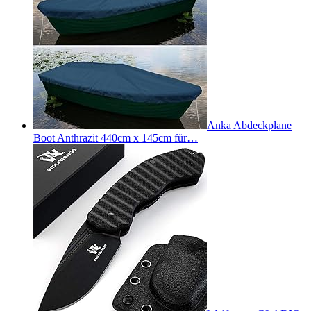
Anka Abdeckplane
Boot Anthrazit 440cm x 145cm für…