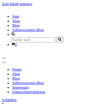
Zum Inhalt springen
Start
Shop
Blog
Selbstversorger-Blog
Suchen
nach …
Warenkorb
0
Navigationsmenü
Navigationsmenü
Home
Shop
Blog
Selbstversorger-Blog
Impressum
Datenschutzerklärung
Schließen
*