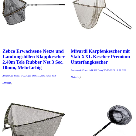
Zebco Erwachsene Netze und
Mivardi Karpfenkescher mit
Landungshilfen Klappkescher
Stab XXL Kescher Premium
2.40m Tele Rubber Net 3 Sec.
Unterfangkescher
10mm, Mehrfarbig
Amazon.de Price:
104,99
€
(as of 30/10/2025 15:51 PST-
Amazon.de Price:
34,21
€
(as of 05/11/2025 15:05 PST-
Details
)
Details
)