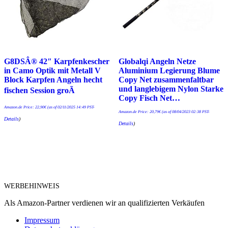
G8DSÂ® 42″ Karpfenkescher
Globalqi Angeln Netze
in Camo Optik mit Metall V
Aluminium Legierung Blume
Block Karpfen Angeln hecht
Copy Net zusammenfaltbar
und langlebigem Nylon Starke
fischen Session groÃ
Copy Fisch Net…
Amazon.de Price:
22,90
€
(as of 02/11/2025 14:49 PST-
Amazon.de Price:
20,79
€
(as of 08/04/2023 02:38 PST-
Details
)
Details
)
WERBEHINWEIS
Als Amazon-Partner verdienen wir an qualifizierten Verkäufen
Impressum