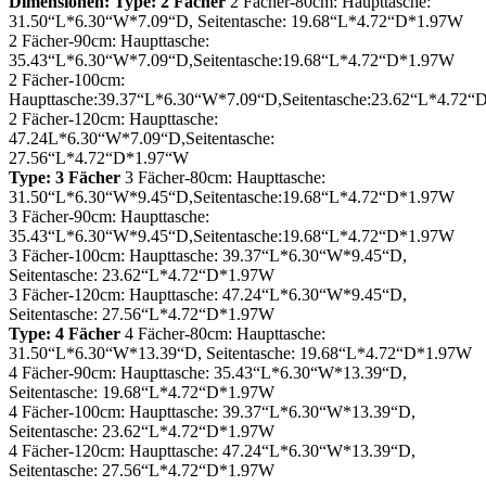
Dimensionen:
Type: 2 Fächer
2 Fächer-80cm: Haupttasche:
31.50“L*6.30“W*7.09“D, Seitentasche: 19.68“L*4.72“D*1.97W
2 Fächer-90cm: Haupttasche:
35.43“L*6.30“W*7.09“D,Seitentasche:19.68“L*4.72“D*1.97W
2 Fächer-100cm:
Haupttasche:39.37“L*6.30“W*7.09“D,Seitentasche:23.62“L*4.72
2 Fächer-120cm: Haupttasche:
47.24L*6.30“W*7.09“D,Seitentasche:
27.56“L*4.72“D*1.97“W
Type: 3 Fächer
3 Fächer-80cm: Haupttasche:
31.50“L*6.30“W*9.45“D,Seitentasche:19.68“L*4.72“D*1.97W
3 Fächer-90cm: Haupttasche:
35.43“L*6.30“W*9.45“D,Seitentasche:19.68“L*4.72“D*1.97W
3 Fächer-100cm: Haupttasche: 39.37“L*6.30“W*9.45“D,
Seitentasche: 23.62“L*4.72“D*1.97W
3 Fächer-120cm: Haupttasche: 47.24“L*6.30“W*9.45“D,
Seitentasche: 27.56“L*4.72“D*1.97W
Type: 4 Fächer
4 Fächer-80cm: Haupttasche:
31.50“L*6.30“W*13.39“D, Seitentasche: 19.68“L*4.72“D*1.97W
4 Fächer-90cm: Haupttasche: 35.43“L*6.30“W*13.39“D,
Seitentasche: 19.68“L*4.72“D*1.97W
4 Fächer-100cm: Haupttasche: 39.37“L*6.30“W*13.39“D,
Seitentasche: 23.62“L*4.72“D*1.97W
4 Fächer-120cm: Haupttasche: 47.24“L*6.30“W*13.39“D,
Seitentasche: 27.56“L*4.72“D*1.97W