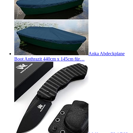
Anka Abdeckplane
Boot Anthrazit 440cm x 145cm für…