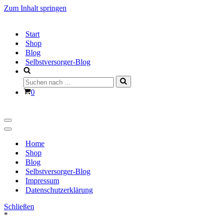
Zum Inhalt springen
Start
Shop
Blog
Selbstversorger-Blog
Suchen
nach …
Warenkorb
0
Navigationsmenü
Navigationsmenü
Home
Shop
Blog
Selbstversorger-Blog
Impressum
Datenschutzerklärung
Schließen
*