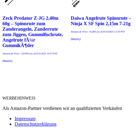
Zeck Predator Z-JG 2,40m
Daiwa Angelrute Spinnrute –
60g – Spinnrute zum
Ninja X SF Spin 2,15m 7-21g
Zanderangeln, Zanderrute
Amazon.de Price:
56,86
€
(as of 03/10/2025 13:03 PST-
zum Jiggen, Gummifischrute,
Details
)
Angelrute fÃ¼r
GummikÃ¶der
Amazon.de Price:
129,95
€
(as of 02/11/2025 14:07 PST-
Details
)
WERBEHINWEIS
Als Amazon-Partner verdienen wir an qualifizierten Verkäufen
Impressum
Datenschutzerklärung