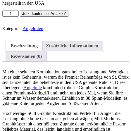
hergestellt in den USA
St.
Jetzt kaufen bei Amazon*
Croix
Rods
Premier
Kategorie:
Angelruten
Spinnrute
Menge
Beschreibung
Zusätzliche Informationen
Rezensionen (0)
Mit einer seltenen Kombination ganz hoher Leistung und Wertigkeit
ist es kein Geheimnis, warum die Premier Reihenfolge von St. Croix
seit Jahrzehnten die beliebteste in den USA gebaute Rute ist. Diese
überlegene
Angelrute
kombiniert robuste Graphit-Konstruktion,
einen Premium-Korkgriff und mehr, um jedes Mal, wenn Sie Ihre
Schnur im Wasser demarkieren. Erhältlich in 38 Spinn-Modellen, es
gibt eine Rute für jeden Angler und Süßwasser-Arten.
Hochwertige SCII Graphit-Konstruktion: Perfekt für Angler, die
Leistung ohne hohe Geschmack geben abwägen; Mid-Modulus-
Graphitfaser mit einer höheren Zugrate denn herkömmliche Fasern;
beliebtes Material, das leicht, langlebig und empfindlich ist