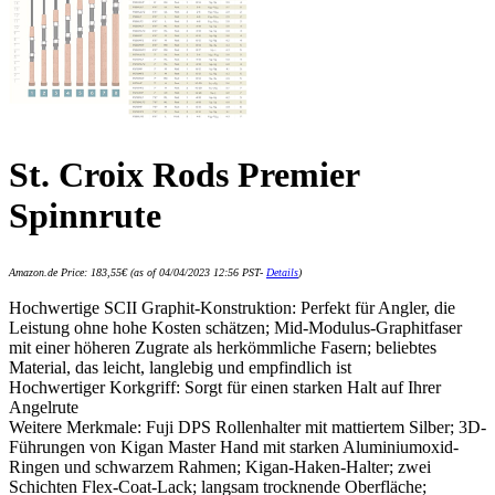
St. Croix Rods Premier
Spinnrute
Amazon.de Price:
183,55
€
(as of 04/04/2023 12:56 PST-
Details
)
Hochwertige SCII Graphit-Konstruktion: Perfekt für Angler, die
Leistung ohne hohe Kosten schätzen; Mid-Modulus-Graphitfaser
mit einer höheren Zugrate als herkömmliche Fasern; beliebtes
Material, das leicht, langlebig und empfindlich ist
Hochwertiger Korkgriff: Sorgt für einen starken Halt auf Ihrer
Angelrute
Weitere Merkmale: Fuji DPS Rollenhalter mit mattiertem Silber; 3D-
Führungen von Kigan Master Hand mit starken Aluminiumoxid-
Ringen und schwarzem Rahmen; Kigan-Haken-Halter; zwei
Schichten Flex-Coat-Lack; langsam trocknende Oberfläche;