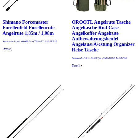
Shimano Forcemaster
OROOTL Angelrute Tasche
Forellenfeld Forellenrute
Angeltasche Rod Case
Angelrute 1,85m / 1,98m
Angelkoffer Angelrute
Aufbewahrungsbeutel
Amazon.de Price:
60,00
€
(as of 05/11/2025 14:03 PST-
AngelausrÃ¼stung Organizer
Details
)
Reise Tasche
Amazon.de Price:
26,99
€
(as of 30/10/2025 14:53 PST-
Details
)