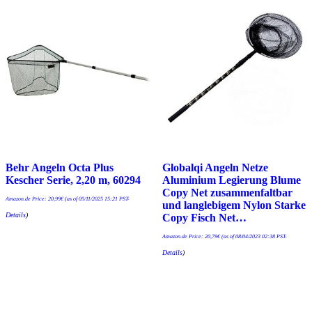
Behr Angeln Octa Plus
Globalqi Angeln Netze
Kescher Serie, 2,20 m, 60294
Aluminium Legierung Blume
Copy Net zusammenfaltbar
Amazon.de Price:
20,99
€
(as of 05/11/2025 15:21 PST-
und langlebigem Nylon Starke
Details
)
Copy Fisch Net…
Amazon.de Price:
20,79
€
(as of 08/04/2023 02:38 PST-
Details
)