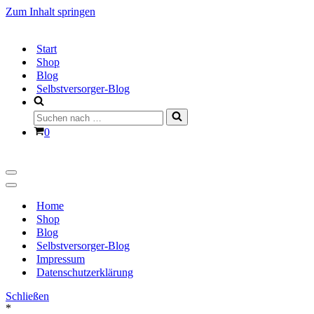
Zum Inhalt springen
Start
Shop
Blog
Selbstversorger-Blog
Suchen
nach …
Warenkorb
0
Navigationsmenü
Navigationsmenü
Home
Shop
Blog
Selbstversorger-Blog
Impressum
Datenschutzerklärung
Schließen
*