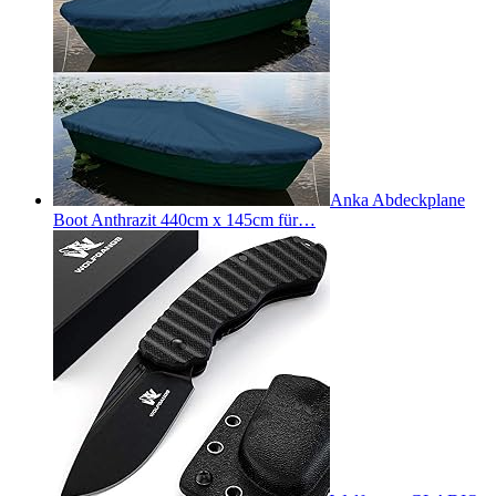
Anka Abdeckplane
Boot Anthrazit 440cm x 145cm für…