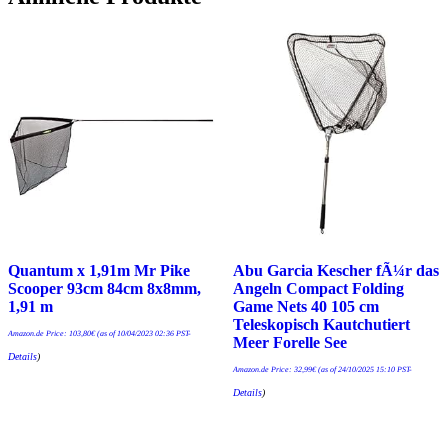
Quantum x 1,91m Mr Pike
Abu Garcia Kescher fÃ¼r das
Scooper 93cm 84cm 8x8mm,
Angeln Compact Folding
1,91 m
Game Nets 40 105 cm
Teleskopisch Kautchutiert
Amazon.de Price:
103,80
€
(as of 10/04/2023 02:36 PST-
Meer Forelle See
Details
)
Amazon.de Price:
32,99
€
(as of 24/10/2025 15:10 PST-
Details
)