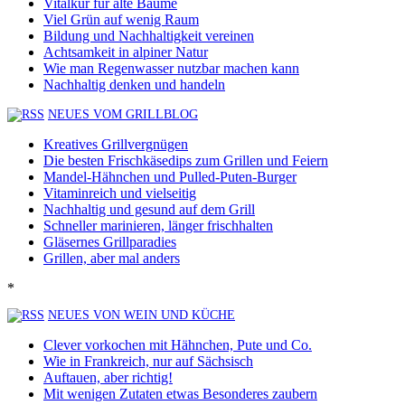
Vitalkur für alte Bäume
Viel Grün auf wenig Raum
Bildung und Nachhaltigkeit vereinen
Achtsamkeit in alpiner Natur
Wie man Regenwasser nutzbar machen kann
Nachhaltig denken und handeln
NEUES VOM GRILLBLOG
Kreatives Grillvergnügen
Die besten Frischkäsedips zum Grillen und Feiern
Mandel-Hähnchen und Pulled-Puten-Burger
Vitaminreich und vielseitig
Nachhaltig und gesund auf dem Grill
Schneller marinieren, länger frischhalten
Gläsernes Grillparadies
Grillen, aber mal anders
*
NEUES VON WEIN UND KÜCHE
Clever vorkochen mit Hähnchen, Pute und Co.
Wie in Frankreich, nur auf Sächsisch
Auftauen, aber richtig!
Mit wenigen Zutaten etwas Besonderes zaubern