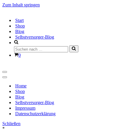
Zum Inhalt springen
Start
Shop
Blog
Selbstversorger-Blog
Suchen
nach …
Warenkorb
0
Navigationsmenü
Navigationsmenü
Home
Shop
Blog
Selbstversorger-Blog
Impressum
Datenschutzerklärung
Schließen
*