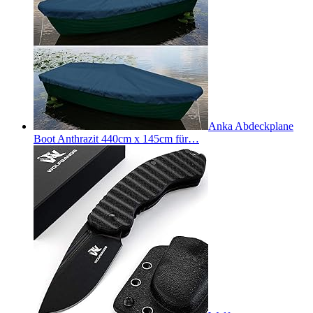
Anka Abdeckplane
Boot Anthrazit 440cm x 145cm für…