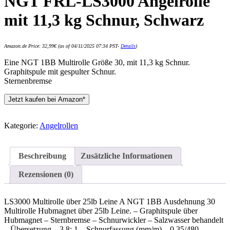
NGT FRL-LS3000 Angelrolle
mit 11,3 kg Schnur, Schwarz
Amazon.de Price:
32,99
€
(as of 04/11/2025 07:34 PST-
Details
)
Eine NGT 1BB Multirolle Größe 30, mit 11,3 kg Schnur.
Graphitspule mit gespulter Schnur.
Sternenbremse
Jetzt kaufen bei Amazon*
Kategorie:
Angelrollen
Beschreibung
Zusätzliche Informationen
Rezensionen (0)
LS3000 Multirolle über 25lb Leine A NGT 1BB Ausdehnung 30
Multirolle Hubmagnet über 25lb Leine. – Graphitspule über
Hubmagnet – Sternbremse – Schnurwickler – Salzwasser behandelt
– Übersetzung – 3,8: 1 – Schnurfassung (mm/m) – 0,35/480,