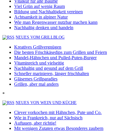
Vitalkur für alte Bäume
Viel Grün auf wenig Raum
Bildung und Nachhaltigkeit vereinen
Achtsamkeit in alpiner Natur
Wie man Regenwasser nutzbar machen kann
Nachhaltig denken und handeln
NEUES VOM GRILLBLOG
Kreatives Grillvergnügen
Die besten Frischkäsedips zum Grillen und Feiern
Mandel-Hähnchen und Pulled-Puten-Burger
Vitaminreich und vielseitig
Nachhaltig und gesund auf dem Grill
Schneller marinieren, länger frischhalten
Gläsernes Grillparadies
Grillen, aber mal anders
*
NEUES VON WEIN UND KÜCHE
Clever vorkochen mit Hähnchen, Pute und Co.
Wie in Frankreich, nur auf Sächsisch
Auftauen, aber richtig!
Mit wenigen Zutaten etwas Besonderes zaubern