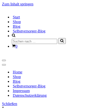
Zum Inhalt springen
Start
Shop
Blog
Selbstversorger-Blog
Suchen
nach …
Warenkorb
0
Navigationsmenü
Navigationsmenü
Home
Shop
Blog
Selbstversorger-Blog
Impressum
Datenschutzerklärung
Schließen
*