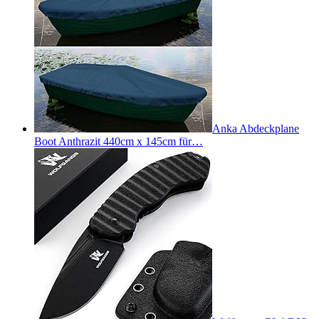
Anka Abdeckplane
Boot Anthrazit 440cm x 145cm für…