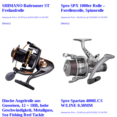
SHIMANO Baitrunner ST
Spro SPX 1000er Rolle –
Freilaufrolle
Forellenrolle, Spinnrolle
Amazon.de Price:
67,07
€
(as of 05/11/2025 13:26 PST-
Amazon.de Price:
56,52
€
(as of 12/10/2025 13:50 PST-
Details
)
Details
)
Dioche Angelrolle aus
Spro Spartan 4000LCS
Gusseisen, 12 + 1BB, hohe
W/LINE 0.30MM
Geschwindigkeit, Metallguss,
Amazon.de Price:
22,03
€
(as of 05/11/2025 13:30 PST-
Sea Fishing Reel Tackle