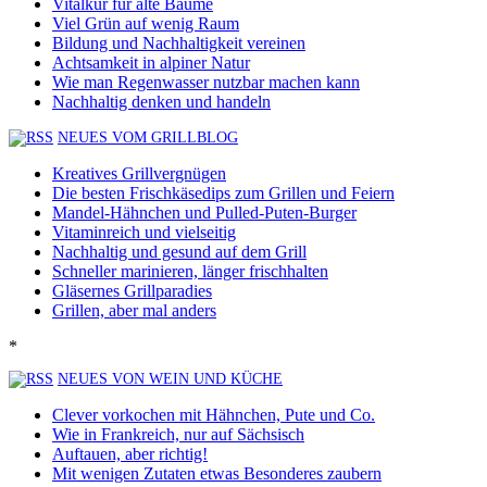
Vitalkur für alte Bäume
Viel Grün auf wenig Raum
Bildung und Nachhaltigkeit vereinen
Achtsamkeit in alpiner Natur
Wie man Regenwasser nutzbar machen kann
Nachhaltig denken und handeln
NEUES VOM GRILLBLOG
Kreatives Grillvergnügen
Die besten Frischkäsedips zum Grillen und Feiern
Mandel-Hähnchen und Pulled-Puten-Burger
Vitaminreich und vielseitig
Nachhaltig und gesund auf dem Grill
Schneller marinieren, länger frischhalten
Gläsernes Grillparadies
Grillen, aber mal anders
*
NEUES VON WEIN UND KÜCHE
Clever vorkochen mit Hähnchen, Pute und Co.
Wie in Frankreich, nur auf Sächsisch
Auftauen, aber richtig!
Mit wenigen Zutaten etwas Besonderes zaubern