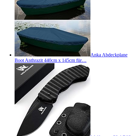
Anka Abdeckplane
Boot Anthrazit 440cm x 145cm für…