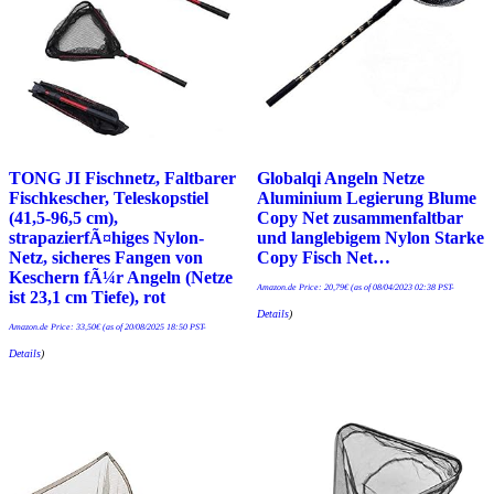
TONG JI Fischnetz, Faltbarer
Globalqi Angeln Netze
Fischkescher, Teleskopstiel
Aluminium Legierung Blume
(41,5-96,5 cm),
Copy Net zusammenfaltbar
strapazierfÃ¤higes Nylon-
und langlebigem Nylon Starke
Netz, sicheres Fangen von
Copy Fisch Net…
Keschern fÃ¼r Angeln (Netze
Amazon.de Price:
20,79
€
(as of 08/04/2023 02:38 PST-
ist 23,1 cm Tiefe), rot
Details
)
Amazon.de Price:
33,50
€
(as of 20/08/2025 18:50 PST-
Details
)