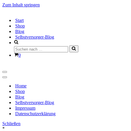
Zum Inhalt springen
Start
Shop
Blog
Selbstversorger-Blog
Suchen
nach …
Warenkorb
0
Navigationsmenü
Navigationsmenü
Home
Shop
Blog
Selbstversorger-Blog
Impressum
Datenschutzerklärung
Schließen
*