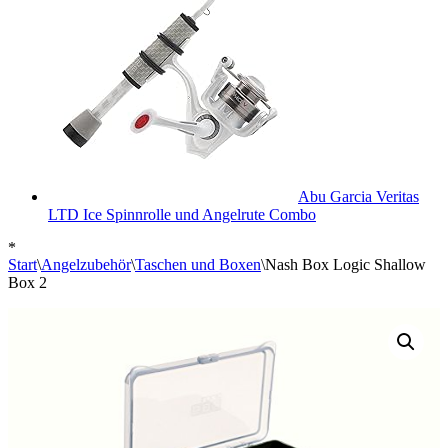
Abu Garcia Veritas
LTD Ice Spinnrolle und Angelrute Combo
*
Start
\
Angelzubehör
\
Taschen und Boxen
\
Nash Box Logic Shallow
Box 2