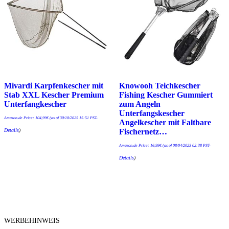
Mivardi Karpfenkescher mit
Knowooh Teichkescher
Stab XXL Kescher Premium
Fishing Kescher Gummiert
Unterfangkescher
zum Angeln
Unterfangskescher
Amazon.de Price:
104,99
€
(as of 30/10/2025 15:51 PST-
Angelkescher mit Faltbare
Details
)
Fischernetz…
Amazon.de Price:
16,99
€
(as of 08/04/2023 02:38 PST-
Details
)
WERBEHINWEIS