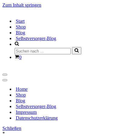
Zum Inhalt springen
Start
Shop
Blog
Selbstversorger-Blog
Suchen
nach …
Warenkorb
0
Navigationsmenü
Navigationsmenü
Home
Shop
Blog
Selbstversorger-Blog
Impressum
Datenschutzerklärung
Schließen
*