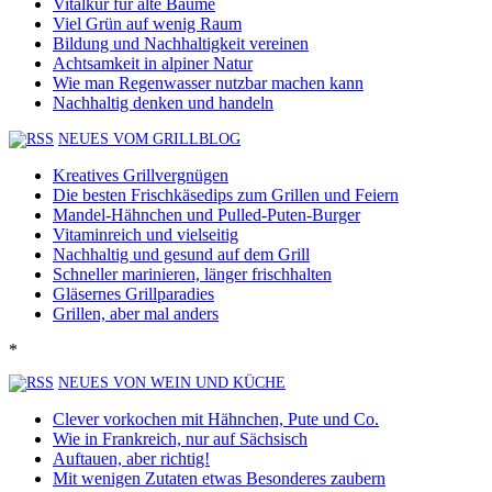
Vitalkur für alte Bäume
Viel Grün auf wenig Raum
Bildung und Nachhaltigkeit vereinen
Achtsamkeit in alpiner Natur
Wie man Regenwasser nutzbar machen kann
Nachhaltig denken und handeln
NEUES VOM GRILLBLOG
Kreatives Grillvergnügen
Die besten Frischkäsedips zum Grillen und Feiern
Mandel-Hähnchen und Pulled-Puten-Burger
Vitaminreich und vielseitig
Nachhaltig und gesund auf dem Grill
Schneller marinieren, länger frischhalten
Gläsernes Grillparadies
Grillen, aber mal anders
*
NEUES VON WEIN UND KÜCHE
Clever vorkochen mit Hähnchen, Pute und Co.
Wie in Frankreich, nur auf Sächsisch
Auftauen, aber richtig!
Mit wenigen Zutaten etwas Besonderes zaubern