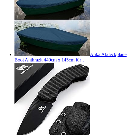
Anka Abdeckplane
Boot Anthrazit 440cm x 145cm für…