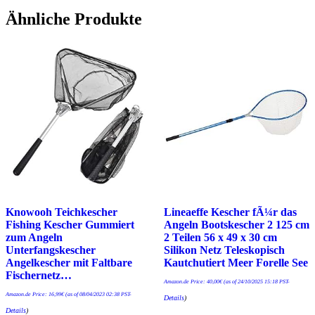
Ähnliche Produkte
Knowooh Teichkescher
Lineaeffe Kescher fÃ¼r das
Fishing Kescher Gummiert
Angeln Bootskescher 2 125 cm
zum Angeln
2 Teilen 56 x 49 x 30 cm
Unterfangskescher
Silikon Netz Teleskopisch
Angelkescher mit Faltbare
Kautchutiert Meer Forelle See
Fischernetz…
Amazon.de Price:
40,00
€
(as of 24/10/2025 15:18 PST-
Amazon.de Price:
16,99
€
(as of 08/04/2023 02:38 PST-
Details
)
Details
)