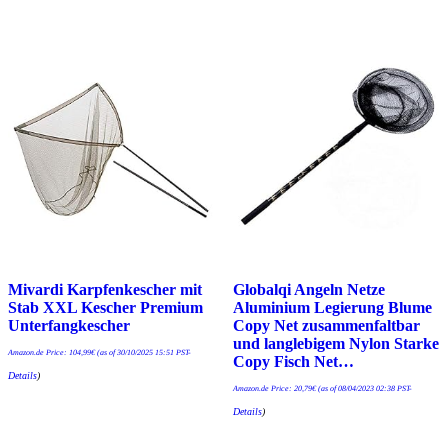
Mivardi Karpfenkescher mit
Globalqi Angeln Netze
Stab XXL Kescher Premium
Aluminium Legierung Blume
Unterfangkescher
Copy Net zusammenfaltbar
und langlebigem Nylon Starke
Amazon.de Price:
104,99
€
(as of 30/10/2025 15:51 PST-
Copy Fisch Net…
Details
)
Amazon.de Price:
20,79
€
(as of 08/04/2023 02:38 PST-
Details
)