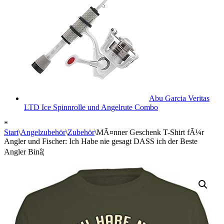
Abu Garcia Veritas
LTD Ice Spinnrolle und Angelrute Combo
*
Start
\
Angelzubehör
\
Zubehör
\
MÃ¤nner Geschenk T-Shirt fÃ¼r
Angler und Fischer: Ich Habe nie gesagt DASS ich der Beste
Angler Binâ¦