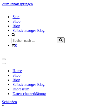
Zum Inhalt springen
Start
Shop
Blog
Selbstversorger-Blog
Suchen
nach …
Warenkorb
0
Navigationsmenü
Navigationsmenü
Home
Shop
Blog
Selbstversorger-Blog
Impressum
Datenschutzerklärung
Schließen
*