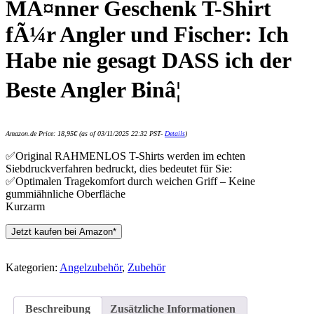
MÃ¤nner Geschenk T-Shirt
fÃ¼r Angler und Fischer: Ich
Habe nie gesagt DASS ich der
Beste Angler Binâ¦
Amazon.de Price:
18,95
€
(as of 03/11/2025 22:32 PST-
Details
)
✅Original RAHMENLOS T-Shirts werden im echten
Siebdruckverfahren bedruckt, dies bedeutet für Sie:
✅Optimalen Tragekomfort durch weichen Griff – Keine
gummiähnliche Oberfläche
Kurzarm
Jetzt kaufen bei Amazon*
Kategorien:
Angelzubehör
,
Zubehör
Beschreibung
Zusätzliche Informationen