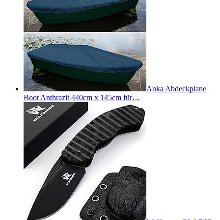
Anka Abdeckplane
Boot Anthrazit 440cm x 145cm für…