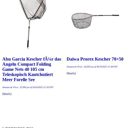
Abu Garcia Kescher fÃ¼r das
Daiwa Prorex Kescher 70×50
Angeln Compact Folding
Amazon.de Price:
44,95
€
(as of 30/10/2025 15:48 PST-
Game Nets 40 105 cm
Details
)
Teleskopisch Kautchutiert
Meer Forelle See
Amazon.de Price:
32,99
€
(as of 24/10/2025 15:10 PST-
Details
)