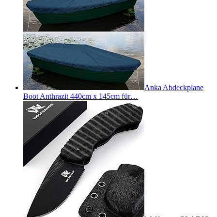
Anka Abdeckplane
Boot Anthrazit 440cm x 145cm für…