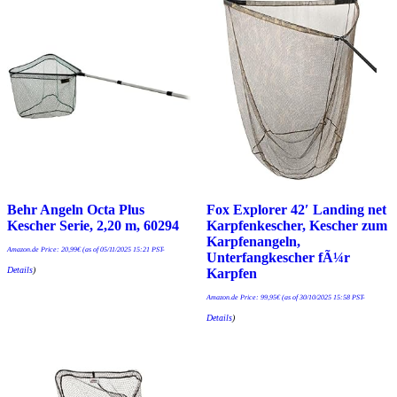
Behr Angeln Octa Plus
Fox Explorer 42′ Landing net
Kescher Serie, 2,20 m, 60294
Karpfenkescher, Kescher zum
Karpfenangeln,
Amazon.de Price:
20,99
€
(as of 05/11/2025 15:21 PST-
Unterfangkescher fÃ¼r
Details
)
Karpfen
Amazon.de Price:
99,95
€
(as of 30/10/2025 15:58 PST-
Details
)