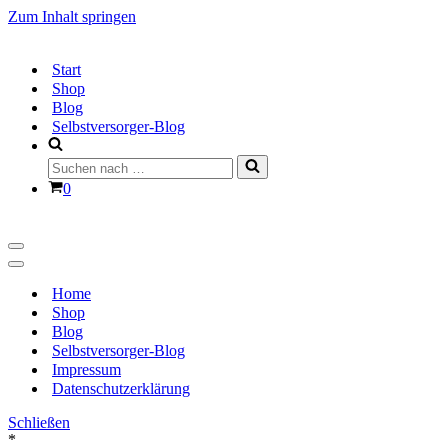
Zum Inhalt springen
Start
Shop
Blog
Selbstversorger-Blog
Suchen
nach …
Warenkorb
0
Navigationsmenü
Navigationsmenü
Home
Shop
Blog
Selbstversorger-Blog
Impressum
Datenschutzerklärung
Schließen
*