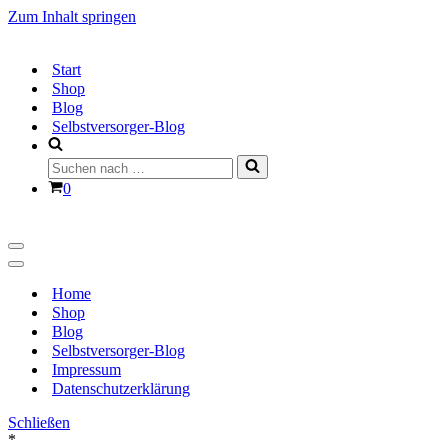
Zum Inhalt springen
Start
Shop
Blog
Selbstversorger-Blog
Suchen
nach …
Warenkorb
0
Navigationsmenü
Navigationsmenü
Home
Shop
Blog
Selbstversorger-Blog
Impressum
Datenschutzerklärung
Schließen
*