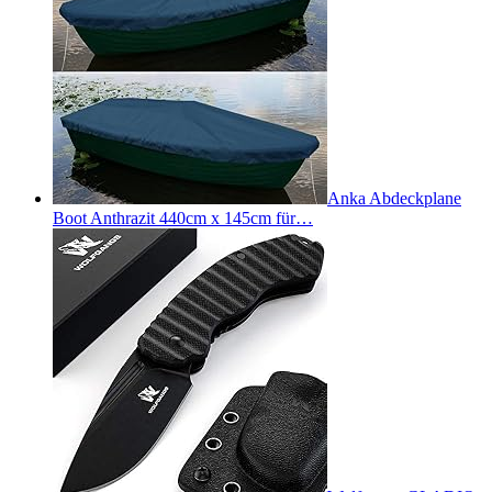
Anka Abdeckplane
Boot Anthrazit 440cm x 145cm für…