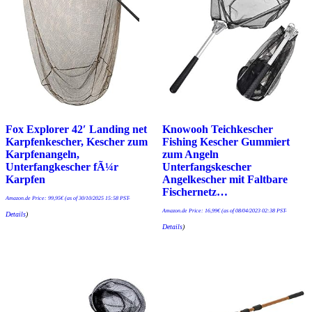
Fox Explorer 42′ Landing net
Knowooh Teichkescher
Karpfenkescher, Kescher zum
Fishing Kescher Gummiert
Karpfenangeln,
zum Angeln
Unterfangkescher fÃ¼r
Unterfangskescher
Karpfen
Angelkescher mit Faltbare
Fischernetz…
Amazon.de Price:
99,95
€
(as of 30/10/2025 15:58 PST-
Amazon.de Price:
16,99
€
(as of 08/04/2023 02:38 PST-
Details
)
Details
)