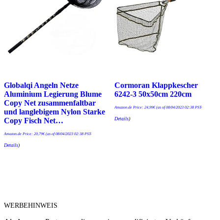
Globalqi Angeln Netze
Cormoran Klappkescher
Aluminium Legierung Blume
6242-3 50x50cm 220cm
Copy Net zusammenfaltbar
Amazon.de Price:
24,99
€
(as of 08/04/2023 02:38 PST-
und langlebigem Nylon Starke
Details
)
Copy Fisch Net…
Amazon.de Price:
20,79
€
(as of 08/04/2023 02:38 PST-
Details
)
WERBEHINWEIS