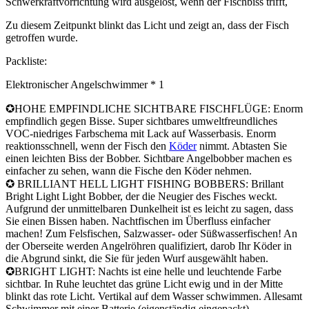
Schwerkraftvorrichtung wird ausgelöst, wenn der Fischbiss trifft,
Zu diesem Zeitpunkt blinkt das Licht und zeigt an, dass der Fisch
getroffen wurde.
Packliste:
Elektronischer Angelschwimmer * 1
✪HOHE EMPFINDLICHE SICHTBARE FISCHFLÜGE: Enorm
empfindlich gegen Bisse. Super sichtbares umweltfreundliches
VOC-niedriges Farbschema mit Lack auf Wasserbasis. Enorm
reaktionsschnell, wenn der Fisch den
Köder
nimmt. Abtasten Sie
einen leichten Biss der Bobber. Sichtbare Angelbobber machen es
einfacher zu sehen, wann die Fische den Köder nehmen.
✪ BRILLIANT HELL LIGHT FISHING BOBBERS: Brillant
Bright Light Light Bobber, der die Neugier des Fisches weckt.
Aufgrund der unmittelbaren Dunkelheit ist es leicht zu sagen, dass
Sie einen Bissen haben. Nachtfischen im Überfluss einfacher
machen! Zum Felsfischen, Salzwasser- oder Süßwasserfischen! An
der Oberseite werden Angelröhren qualifiziert, darob Ihr Köder in
die Abgrund sinkt, die Sie für jeden Wurf ausgewählt haben.
✪BRIGHT LIGHT: Nachts ist eine helle und leuchtende Farbe
sichtbar. In Ruhe leuchtet das grüne Licht ewig und in der Mitte
blinkt das rote Licht. Vertikal auf dem Wasser schwimmen. Allesamt
Schwimmer mit einer Batterie (eigenständig eingepackt).