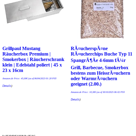
Grillpaul Mustang
RÃ¤ucherspÃ¤ne
Räucherbox Premium |
RÃ¤ucherchips Buche Typ 11
Smokerbox | Räucherschrank
SpangrÃ¶Ãe 4-6mm fÃ¼r
klein | Edelstahl poliert | 45 x
Grill, Barbecue, Smokerbox
23 x 16cm
bestens zum HeissrÃ¤uchern
oder WarmrÃ¤uchern
Amazon.de Price:
45,00
€
(as of 06/04/2023 01:20 PST-
geeignet (2.00.)
Details
)
Amazon.de Price:
10,30
€
(as of 30/10/2025 06:02 PST-
Details
)