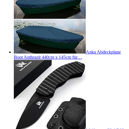
Anka Abdeckplane
Boot Anthrazit 440cm x 145cm für…