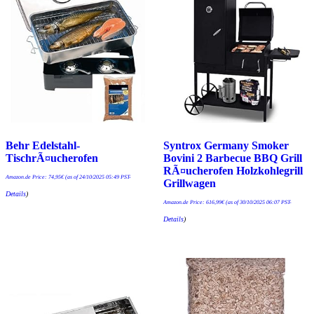
Behr Edelstahl-
Syntrox Germany Smoker
TischrÃ¤ucherofen
Bovini 2 Barbecue BBQ Grill
RÃ¤ucherofen Holzkohlegrill
Amazon.de Price:
74,95
€
(as of 24/10/2025 05:49 PST-
Grillwagen
Details
)
Amazon.de Price:
616,99
€
(as of 30/10/2025 06:07 PST-
Details
)