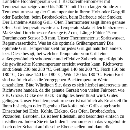
Lantelme Hochtemperatur Grill- Backofenthermometer mit
Temperaturanzeige von 0 bis 500 °C mit 15 cm langer Sonde zur
Temperaturmessung der Gartemperatur in Ihrem Holz oder Gasgrill
oder Backofen, beim Brotbackofen, beim Barbecue oder Smoker.
Der Lantelme Analog Grill- Ofen Thermometer zeigt Ihnen genaue
Ofen- Grilltemperaturwerte an. Temperaturskala ist leicht abzulesen.
Maße sind Durchmesser Anzeige 6,2 cm,. Länge Fühler 15 cm.
Durchmesser Sensor 3,8 mm. Unser Thermometer ist Spritzwasser,
Regenwasserdicht. Was ist die optimale Grilltemperatur? Die
optimale Grill Temperatur sieht für jedes Grillgut natürlich anders
leer. Diese besagt, bei welcher Temperatur vom Grill eine
außergewöhnlich schonende und effektive Zubereitung erfolgt bis
die gewünschte Kerntemperatur erreicht werden kann. Richtwerte
sind: Steak 230 bis 280 °C, Geflügel 140 bis 200 °C, Fisch 150 bis
180 °C, Gemüse 140 bis 180 °C, Wild 120 bis 180 °C. Beim Brot
sind natürlich alias die Vorgegeben Backtemperatur Werte
einzuhalten. Bitte Würdigen Sie, dass es sich hierbei andererseits um
Richtwerte handelt, da die genaue Garzeit von vielen Faktoren wie
z.B. Größe, Dicke des Back- Grillgutes beeinflusst wird. Gutes
gelingen. Unser Hochtemperaturmesser ist natürlich als Ersatzteil für
Ihren bisherigen oder Eigenbau Backofen oder Grills angebracht.
Einsetzbar bei Holz, Kohle, Elektro, Gas Ofen, Brotbackofen,
Pizzaofen, Bratofen. Es ist leer Edelstahl und besonders einfach zu
installieren. Indem Sie einfach den Thermometer in das vorgebohrte
Loch oder Schacht auf dieselbe Ebene stellen und dann die