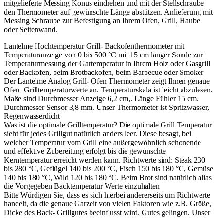
mitgelieferte Messing Konus eindrehen und mit der Stellschraube
den Thermometer auf gewünschte Länge abstützen. Anlieferung mit
Messing Schraube zur Befestigung an Ihrem Ofen, Grill, Haube
oder Seitenwand.
Lantelme Hochtemperatur Grill- Backofenthermometer mit
Temperaturanzeige von 0 bis 500 °C mit 15 cm langer Sonde zur
Temperaturmessung der Gartemperatur in Ihrem Holz oder Gasgrill
oder Backofen, beim Brotbackofen, beim Barbecue oder Smoker
Der Lantelme Analog Grill- Ofen Thermometer zeigt Ihnen genaue
Ofen- Grilltemperaturwerte an. Temperaturskala ist leicht abzulesen.
Maße sind Durchmesser Anzeige 6,2 cm,. Länge Fühler 15 cm.
Durchmesser Sensor 3,8 mm. Unser Thermometer ist Spritzwasser,
Regenwasserdicht
Was ist die optimale Grilltemperatur? Die optimale Grill Temperatur
sieht für jedes Grillgut natürlich anders leer. Diese besagt, bei
welcher Temperatur vom Grill eine außergewöhnlich schonende
und effektive Zubereitung erfolgt bis die gewünschte
Kerntemperatur erreicht werden kann. Richtwerte sind: Steak 230
bis 280 °C, Geflügel 140 bis 200 °C, Fisch 150 bis 180 °C, Gemüse
140 bis 180 °C, Wild 120 bis 180 °C. Beim Brot sind natürlich alias
die Vorgegeben Backtemperatur Werte einzuhalten
Bitte Würdigen Sie, dass es sich hierbei andererseits um Richtwerte
handelt, da die genaue Garzeit von vielen Faktoren wie z.B. Größe,
Dicke des Back- Grillgutes beeinflusst wird. Gutes gelingen. Unser