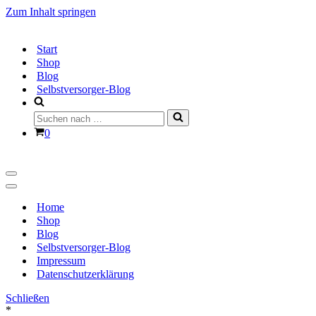
Zum Inhalt springen
Start
Shop
Blog
Selbstversorger-Blog
Suchen
nach …
Warenkorb
0
Navigationsmenü
Navigationsmenü
Home
Shop
Blog
Selbstversorger-Blog
Impressum
Datenschutzerklärung
Schließen
*