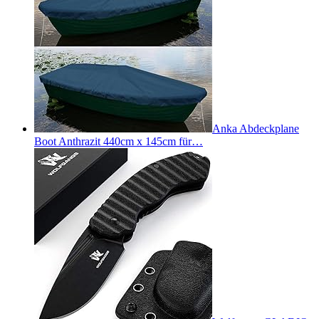
Anka Abdeckplane
Boot Anthrazit 440cm x 145cm für…