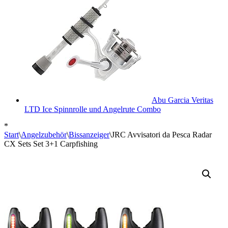
Abu Garcia Veritas
LTD Ice Spinnrolle und Angelrute Combo
*
Start
\
Angelzubehör
\
Bissanzeiger
\
JRC Avvisatori da Pesca Radar
CX Sets Set 3+1 Carpfishing