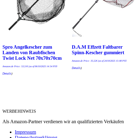
Spro Angelkescher zum
D.A.M Effzett Faltbarer
Landen von Raubfischen
Spinn-Kescher gummiert
Twist Lock Net 70x70x70cm
Amazon.de Price:
35,52
€
(as of 24/10/2025 15:08 PST-
Amazon.de Price:
53,51
€
(as of 06/10/2025 14:54 PST-
Details
)
Details
)
WERBEHINWEIS
Als Amazon-Partner verdienen wir an qualifizierten Verkäufen
Impressum
Datenschutzerklärung