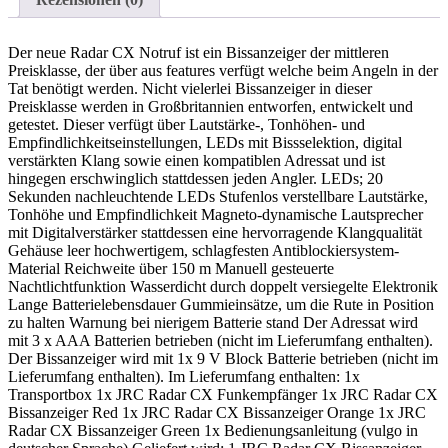
Der neue Radar CX Notruf ist ein Bissanzeiger der mittleren
Preisklasse, der über aus features verfügt welche beim Angeln in der
Tat benötigt werden. Nicht vielerlei Bissanzeiger in dieser
Preisklasse werden in Großbritannien entworfen, entwickelt und
getestet. Dieser verfügt über Lautstärke-, Tonhöhen- und
Empfindlichkeitseinstellungen, LEDs mit Bissselektion, digital
verstärkten Klang sowie einen kompatiblen Adressat und ist
hingegen erschwinglich stattdessen jeden Angler. LEDs; 20
Sekunden nachleuchtende LEDs Stufenlos verstellbare Lautstärke,
Tonhöhe und Empfindlichkeit Magneto-dynamische Lautsprecher
mit Digitalverstärker stattdessen eine hervorragende Klangqualität
Gehäuse leer hochwertigem, schlagfesten Antiblockiersystem-
Material Reichweite über 150 m Manuell gesteuerte
Nachtlichtfunktion Wasserdicht durch doppelt versiegelte Elektronik
Lange Batterielebensdauer Gummieinsätze, um die Rute in Position
zu halten Warnung bei nierigem Batterie stand Der Adressat wird
mit 3 x AAA Batterien betrieben (nicht im Lieferumfang enthalten).
Der Bissanzeiger wird mit 1x 9 V Block Batterie betrieben (nicht im
Lieferumfang enthalten). Im Lieferumfang enthalten: 1x
Transportbox 1x JRC Radar CX Funkempfänger 1x JRC Radar CX
Bissanzeiger Red 1x JRC Radar CX Bissanzeiger Orange 1x JRC
Radar CX Bissanzeiger Green 1x Bedienungsanleitung (vulgo in