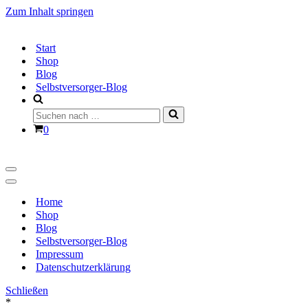
Zum Inhalt springen
Start
Shop
Blog
Selbstversorger-Blog
Suchen
nach …
Warenkorb
0
Navigationsmenü
Navigationsmenü
Home
Shop
Blog
Selbstversorger-Blog
Impressum
Datenschutzerklärung
Schließen
*