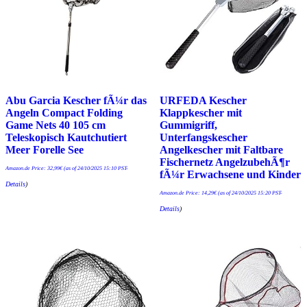
Abu Garcia Kescher fÃ¼r das
URFEDA Kescher
Angeln Compact Folding
Klappkescher mit
Game Nets 40 105 cm
Gummigriff,
Teleskopisch Kautchutiert
Unterfangskescher
Meer Forelle See
Angelkescher mit Faltbare
Fischernetz AngelzubehÃ¶r
Amazon.de Price:
32,99
€
(as of 24/10/2025 15:10 PST-
fÃ¼r Erwachsene und Kinder
Details
)
Amazon.de Price:
14,29
€
(as of 24/10/2025 15:20 PST-
Details
)