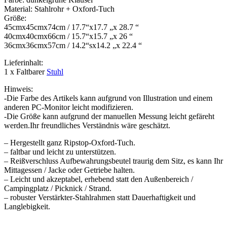
Material: Stahlrohr + Oxford-Tuch
Größe:
45cmx45cmx74cm / 17.7“x17.7 „x 28.7 “
40cmx40cmx66cm / 15.7“x15.7 „x 26 “
36cmx36cmx57cm / 14.2“sx14.2 „x 22.4 “
Lieferinhalt:
1 x Faltbarer
Stuhl
Hinweis:
-Die Farbe des Artikels kann aufgrund von Illustration und einem
anderen PC-Monitor leicht modifizieren.
-Die Größe kann aufgrund der manuellen Messung leicht gefäreht
werden.Ihr freundliches Verständnis wäre geschätzt.
– Hergestellt ganz Ripstop-Oxford-Tuch.
– faltbar und leicht zu unterstützen.
– Reißverschluss Aufbewahrungsbeutel traurig dem Sitz, es kann Ihr
Mittagessen / Jacke oder Getriebe halten.
– Leicht und akzeptabel, erhebend statt den Außenbereich /
Campingplatz / Picknick / Strand.
– robuster Verstärkter-Stahlrahmen statt Dauerhaftigkeit und
Langlebigkeit.