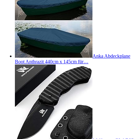
Anka Abdeckplane
Boot Anthrazit 440cm x 145cm für…