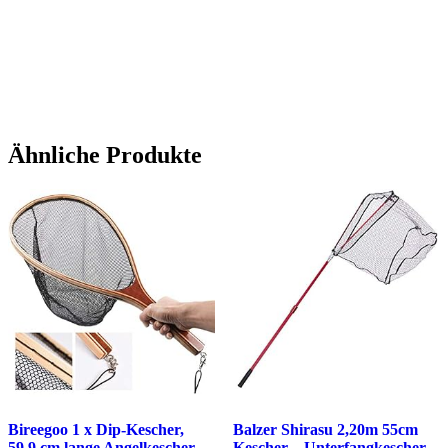
Ähnliche Produkte
Bireegoo 1 x Dip-Kescher,
Balzer Shirasu 2,20m 55cm
59,9 cm lange Angelkescher
Kescher – Unterfangkescher