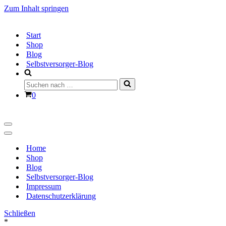
Zum Inhalt springen
Start
Shop
Blog
Selbstversorger-Blog
Suchen
nach …
Warenkorb
0
Navigationsmenü
Navigationsmenü
Home
Shop
Blog
Selbstversorger-Blog
Impressum
Datenschutzerklärung
Schließen
*