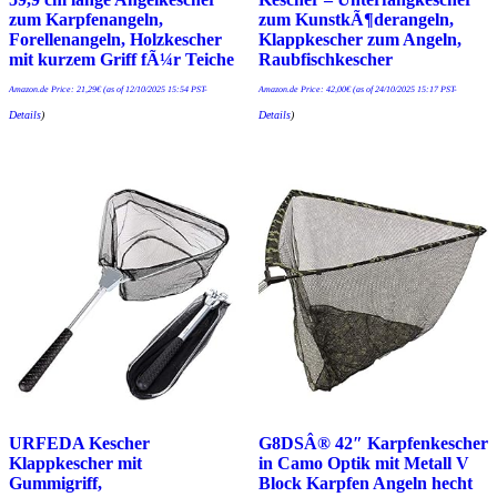
zum Karpfenangeln,
zum KunstkÃ¶derangeln,
Forellenangeln, Holzkescher
Klappkescher zum Angeln,
mit kurzem Griff fÃ¼r Teiche
Raubfischkescher
Amazon.de Price:
21,29
€
(as of 12/10/2025 15:54 PST-
Amazon.de Price:
42,00
€
(as of 24/10/2025 15:17 PST-
Details
)
Details
)
URFEDA Kescher
G8DSÂ® 42″ Karpfenkescher
Klappkescher mit
in Camo Optik mit Metall V
Gummigriff,
Block Karpfen Angeln hecht