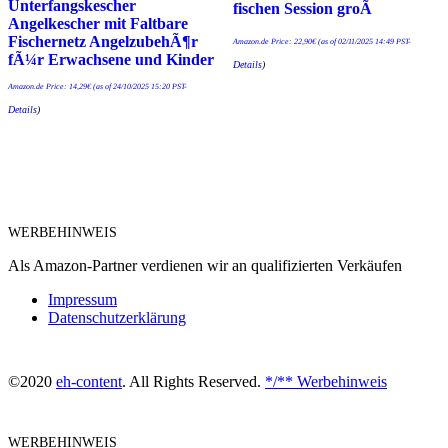
Unterfangskescher
fischen Session groÃ
Angelkescher mit Faltbare
Fischernetz AngelzubehÃ¶r
Amazon.de Price:
22,90
€
(as of 02/11/2025 14:49 PST-
fÃ¼r Erwachsene und Kinder
Details
)
Amazon.de Price:
14,29
€
(as of 24/10/2025 15:20 PST-
Details
)
WERBEHINWEIS
Als Amazon-Partner verdienen wir an qualifizierten Verkäufen
Impressum
Datenschutzerklärung
©2020
eh-content
. All Rights Reserved.
*/** Werbehinweis
WERBEHINWEIS