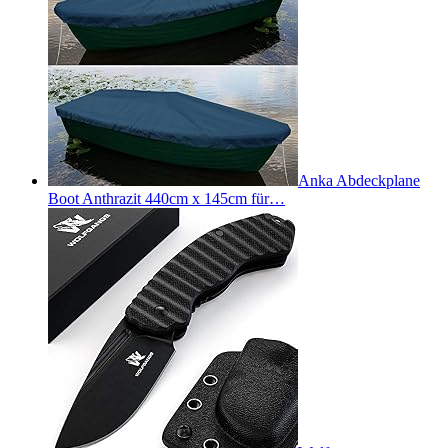
Anka Abdeckplane
Boot Anthrazit 440cm x 145cm für…