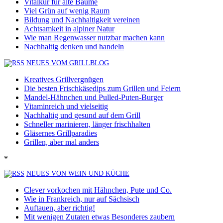
Vitalkur für alte Bäume
Viel Grün auf wenig Raum
Bildung und Nachhaltigkeit vereinen
Achtsamkeit in alpiner Natur
Wie man Regenwasser nutzbar machen kann
Nachhaltig denken und handeln
NEUES VOM GRILLBLOG
Kreatives Grillvergnügen
Die besten Frischkäsedips zum Grillen und Feiern
Mandel-Hähnchen und Pulled-Puten-Burger
Vitaminreich und vielseitig
Nachhaltig und gesund auf dem Grill
Schneller marinieren, länger frischhalten
Gläsernes Grillparadies
Grillen, aber mal anders
*
NEUES VON WEIN UND KÜCHE
Clever vorkochen mit Hähnchen, Pute und Co.
Wie in Frankreich, nur auf Sächsisch
Auftauen, aber richtig!
Mit wenigen Zutaten etwas Besonderes zaubern