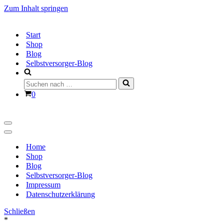
Zum Inhalt springen
Start
Shop
Blog
Selbstversorger-Blog
Suchen
nach …
Warenkorb
0
Navigationsmenü
Navigationsmenü
Home
Shop
Blog
Selbstversorger-Blog
Impressum
Datenschutzerklärung
Schließen
*