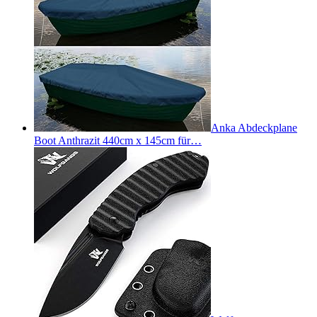
Anka Abdeckplane
Boot Anthrazit 440cm x 145cm für…