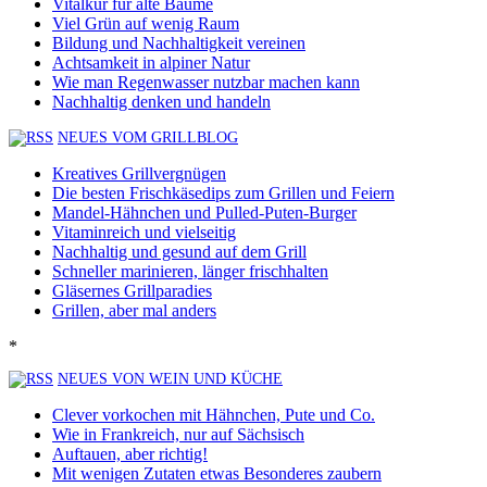
Vitalkur für alte Bäume
Viel Grün auf wenig Raum
Bildung und Nachhaltigkeit vereinen
Achtsamkeit in alpiner Natur
Wie man Regenwasser nutzbar machen kann
Nachhaltig denken und handeln
NEUES VOM GRILLBLOG
Kreatives Grillvergnügen
Die besten Frischkäsedips zum Grillen und Feiern
Mandel-Hähnchen und Pulled-Puten-Burger
Vitaminreich und vielseitig
Nachhaltig und gesund auf dem Grill
Schneller marinieren, länger frischhalten
Gläsernes Grillparadies
Grillen, aber mal anders
*
NEUES VON WEIN UND KÜCHE
Clever vorkochen mit Hähnchen, Pute und Co.
Wie in Frankreich, nur auf Sächsisch
Auftauen, aber richtig!
Mit wenigen Zutaten etwas Besonderes zaubern