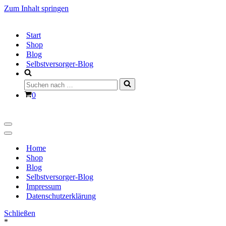
Zum Inhalt springen
Start
Shop
Blog
Selbstversorger-Blog
Suchen
nach …
Warenkorb
0
Navigationsmenü
Navigationsmenü
Home
Shop
Blog
Selbstversorger-Blog
Impressum
Datenschutzerklärung
Schließen
*