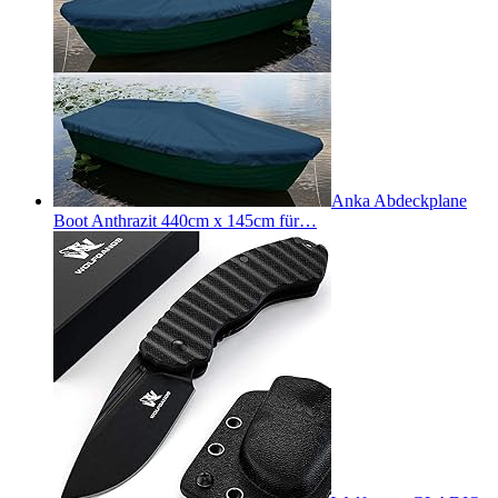
Anka Abdeckplane
Boot Anthrazit 440cm x 145cm für…