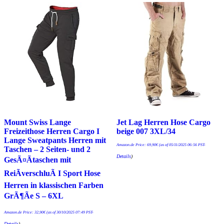
Mount Swiss Lange
Jet Lag Herren Hose Cargo
Freizeithose Herren Cargo I
beige 007 3XL/34
Lange Sweatpants Herren mit
Amazon.de Price:
69,90
€
(as of 05/11/2025 06:56 PST-
Taschen – 2 Seiten- und 2
Details
)
GesÃ¤Ãtaschen mit
ReiÃverschluÃ I Sport Hose
Herren in klassischen Farben
GrÃ¶Ãe S – 6XL
Amazon.de Price:
32,90
€
(as of 30/10/2025 07:49 PST-
Details
)