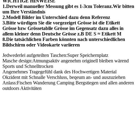
WICHTIGE HINWEISE
1.Derweil manueller Messung gibt es 1-3cm Toleranz.Wir bitten
um Ihre Verständnis
2.Modell Bilder im Unterschied dazu denn Referenz
3.Bitte würdigen Sie die vorgezeiget Grösse ist die Etikett
Grösse bzw Grössetablle Grösse im Gegensatz dazu alles in
allem kleiner denn Deutsche Grösse z.B DE S ≈ Etikett M
8.Die tatsächlichen Farben könnten nach unterschiedlichen
Bildschirm oder Videokarte variieren
Jedwederlei aufgeteilten Taschen:Super Speichernplatz
Masche design:Atmungsaktiv angenehm originell bleiben wärend
Sports und Schnelltrocken
Angenehmes Tragegefühl dank des Hochwertigen Material
Okzident mit Schnalle Verschluss, beqeum an- und auszuziehen
Anlass:Fischen Wanderung Camping Bergstiegen und allen anderen
outdoors Aktivitäten