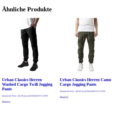
Ähnliche Produkte
Urban Classics Herren
Urban Classics Herren Camo
Washed Cargo Twill Jogging
Cargo Jogging Pants
Pants
Amazon.de Price:
38,11
€
(as of 24/10/2025 07:17 PST-
Amazon.de Price:
36,73
€
(as of 24/10/2025 07:12 PST-
Details
)
Details
)