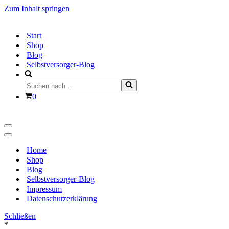
Zum Inhalt springen
Start
Shop
Blog
Selbstversorger-Blog
Suchen
nach …
Warenkorb
0
Navigationsmenü
Navigationsmenü
Home
Shop
Blog
Selbstversorger-Blog
Impressum
Datenschutzerklärung
Schließen
*