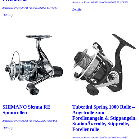
Amazon.de Price:
64,98
€
(as of 24/10/2025 13:17 PST-
Amazon.de Price:
87,74
€
(as of 15/10/2025 13:44 PST-
Details
)
Details
)
SHIMANO Sienna RE
Tubertini Spring 1000 Rolle –
Spinnrollen
Angelrolle zum
Forellenangeln & Stippangeln,
Amazon.de Price:
34,33
€
(as of 02/11/2025 13:08 PST-
StationÃ¤rrolle, Stipprolle,
Details
)
Forellenrolle
Amazon.de Price:
49,29
€
(as of 30/10/2025 14:02 PST-