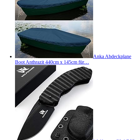
Anka Abdeckplane
Boot Anthrazit 440cm x 145cm für…