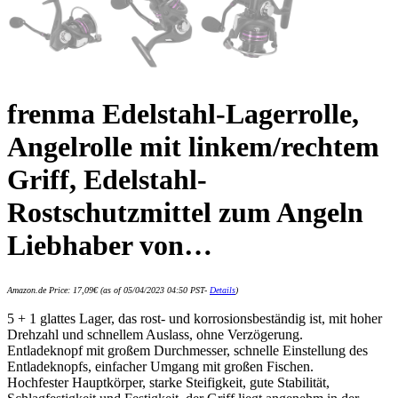
frenma Edelstahl-Lagerrolle,
Angelrolle mit linkem/rechtem
Griff, Edelstahl-
Rostschutzmittel zum Angeln
Liebhaber von…
Amazon.de Price:
17,09
€
(as of 05/04/2023 04:50 PST-
Details
)
5 + 1 glattes Lager, das rost- und korrosionsbeständig ist, mit hoher
Drehzahl und schnellem Auslass, ohne Verzögerung.
Entladeknopf mit großem Durchmesser, schnelle Einstellung des
Entladeknopfs, einfacher Umgang mit großen Fischen.
Hochfester Hauptkörper, starke Steifigkeit, gute Stabilität,