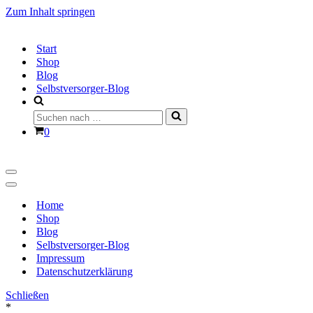
Zum Inhalt springen
Start
Shop
Blog
Selbstversorger-Blog
Suchen
nach …
Warenkorb
0
Navigationsmenü
Navigationsmenü
Home
Shop
Blog
Selbstversorger-Blog
Impressum
Datenschutzerklärung
Schließen
*