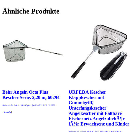
Ähnliche Produkte
Behr Angeln Octa Plus
URFEDA Kescher
Kescher Serie, 2,20 m, 60294
Klappkescher mit
Gummigriff,
Amazon.de Price:
20,99
€
(as of 05/11/2025 15:21 PST-
Unterfangskescher
Details
)
Angelkescher mit Faltbare
Fischernetz AngelzubehÃ¶r
fÃ¼r Erwachsene und Kinder
Amazon.de Price:
14,29
€
(as of 24/10/2025 15:20 PST-