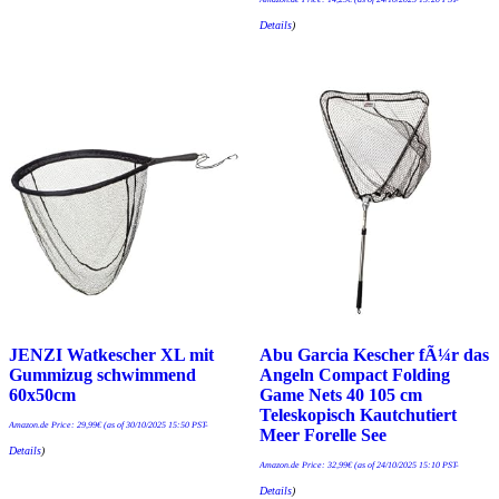
Details
)
JENZI Watkescher XL mit
Abu Garcia Kescher fÃ¼r das
Gummizug schwimmend
Angeln Compact Folding
60x50cm
Game Nets 40 105 cm
Teleskopisch Kautchutiert
Amazon.de Price:
29,99
€
(as of 30/10/2025 15:50 PST-
Meer Forelle See
Details
)
Amazon.de Price:
32,99
€
(as of 24/10/2025 15:10 PST-
Details
)