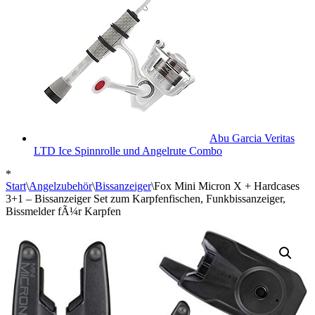
Abu Garcia Veritas
LTD Ice Spinnrolle und Angelrute Combo
*
Start
\
Angelzubehör
\
Bissanzeiger
\
Fox Mini Micron X + Hardcases
3+1 – Bissanzeiger Set zum Karpfenfischen, Funkbissanzeiger,
Bissmelder fÃ¼r Karpfen