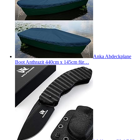
Anka Abdeckplane
Boot Anthrazit 440cm x 145cm für…