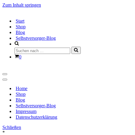
Zum Inhalt springen
Start
Shop
Blog
Selbstversorger-Blog
Suchen
nach …
Warenkorb
0
Navigationsmenü
Navigationsmenü
Home
Shop
Blog
Selbstversorger-Blog
Impressum
Datenschutzerklärung
Schließen
*