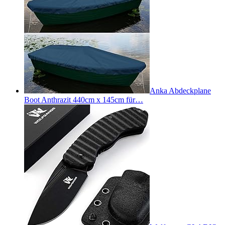
Anka Abdeckplane
Boot Anthrazit 440cm x 145cm für…