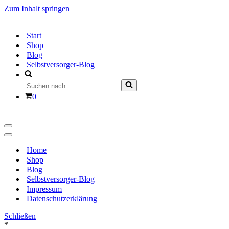
Zum Inhalt springen
Start
Shop
Blog
Selbstversorger-Blog
Suchen
nach …
Warenkorb
0
Navigationsmenü
Navigationsmenü
Home
Shop
Blog
Selbstversorger-Blog
Impressum
Datenschutzerklärung
Schließen
*