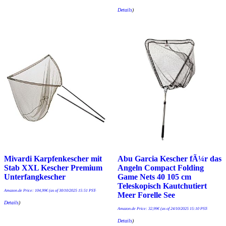
Details
)
Mivardi Karpfenkescher mit
Abu Garcia Kescher fÃ¼r das
Stab XXL Kescher Premium
Angeln Compact Folding
Unterfangkescher
Game Nets 40 105 cm
Teleskopisch Kautchutiert
Amazon.de Price:
104,99
€
(as of 30/10/2025 15:51 PST-
Meer Forelle See
Details
)
Amazon.de Price:
32,99
€
(as of 24/10/2025 15:10 PST-
Details
)