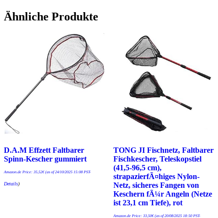
Ähnliche Produkte
D.A.M Effzett Faltbarer
TONG JI Fischnetz, Faltbarer
Spinn-Kescher gummiert
Fischkescher, Teleskopstiel
(41,5-96,5 cm),
Amazon.de Price:
35,52
€
(as of 24/10/2025 15:08 PST-
strapazierfÃ¤higes Nylon-
Details
)
Netz, sicheres Fangen von
Keschern fÃ¼r Angeln (Netze
ist 23,1 cm Tiefe), rot
Amazon.de Price:
33,50
€
(as of 20/08/2025 18:50 PST-