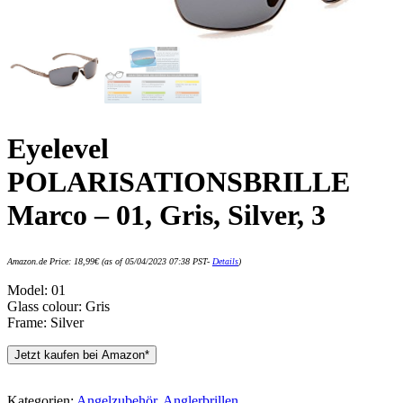
Eyelevel
POLARISATIONSBRILLE
Marco – 01, Gris, Silver, 3
Amazon.de Price:
18,99
€
(as of 05/04/2023 07:38 PST-
Details
)
Model: 01
Glass colour: Gris
Frame: Silver
Jetzt kaufen bei Amazon*
Kategorien:
Angelzubehör
,
Anglerbrillen