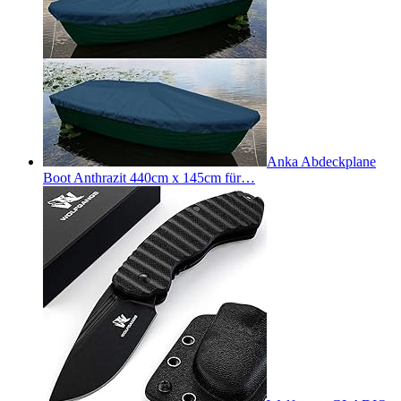
Anka Abdeckplane
Boot Anthrazit 440cm x 145cm für…