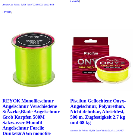
Details
)
Amazon.de Price:
8,09
€
(as of 02/11/2025 11:13 PST-
Details
)
REYOK Monofileschnur
Piscifun Geflochtene Onyx-
Angelschnur Verschiedene
Angelschnur, Polyurethan,
StÃ¤rke,Blade Angelschnur
Nicht dehnbar, Abriebfest,
Grob Karpfen 500M
500 m, Zugfestigkeit 2,7 kg
Salzwasser Monofil
und 68 kg
Angelschnur Forelle
Amazon.de Price:
18,96
€
(as of 18/10/2025 11:33 PST-
DunkelgrÃ¼n monofile