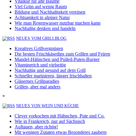
Vitalkur für alte Bäume
Viel Grün auf wenig Raum
Bildung und Nachhaltigkeit vereinen
Achtsamkeit in alpiner Natur
Wie man Regenwasser nutzbar machen kann
Nachhaltig denken und handeln
NEUES VOM GRILLBLOG
Kreatives Grillvergnügen
Die besten Frischkäsedips zum Grillen und Feiern
Mandel-Hähnchen und Pulled-Puten-Burger
Vitaminreich und vielseitig
Nachhaltig und gesund auf dem Grill
Schneller marinieren, länger frischhalten
Gläsernes Grillparadies
Grillen, aber mal anders
*
NEUES VON WEIN UND KÜCHE
Clever vorkochen mit Hähnchen, Pute und Co.
Wie in Frankreich, nur auf Sächsisch
Auftauen, aber richtig!
Mit wenigen Zutaten etwas Besonderes zaubern