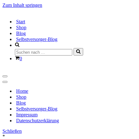
Zum Inhalt springen
Start
Shop
Blog
Selbstversorger-Blog
Suchen
nach …
Warenkorb
0
Navigationsmenü
Navigationsmenü
Home
Shop
Blog
Selbstversorger-Blog
Impressum
Datenschutzerklärung
Schließen
*