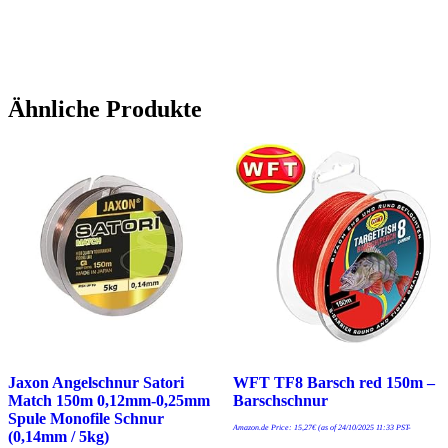
Ähnliche Produkte
Jaxon Angelschnur Satori
WFT TF8 Barsch red 150m –
Match 150m 0,12mm-0,25mm
Barschschnur
Spule Monofile Schnur
Amazon.de Price:
15,27
€
(as of 24/10/2025 11:33 PST-
(0,14mm / 5kg)