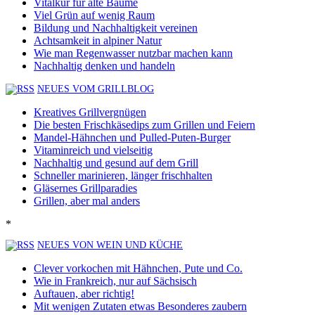
Vitalkur für alte Bäume
Viel Grün auf wenig Raum
Bildung und Nachhaltigkeit vereinen
Achtsamkeit in alpiner Natur
Wie man Regenwasser nutzbar machen kann
Nachhaltig denken und handeln
NEUES VOM GRILLBLOG
Kreatives Grillvergnügen
Die besten Frischkäsedips zum Grillen und Feiern
Mandel-Hähnchen und Pulled-Puten-Burger
Vitaminreich und vielseitig
Nachhaltig und gesund auf dem Grill
Schneller marinieren, länger frischhalten
Gläsernes Grillparadies
Grillen, aber mal anders
*
NEUES VON WEIN UND KÜCHE
Clever vorkochen mit Hähnchen, Pute und Co.
Wie in Frankreich, nur auf Sächsisch
Auftauen, aber richtig!
Mit wenigen Zutaten etwas Besonderes zaubern