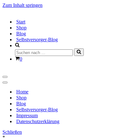
Zum Inhalt springen
Start
Shop
Blog
Selbstversorger-Blog
Suchen
nach …
Warenkorb
0
Navigationsmenü
Navigationsmenü
Home
Shop
Blog
Selbstversorger-Blog
Impressum
Datenschutzerklärung
Schließen
*