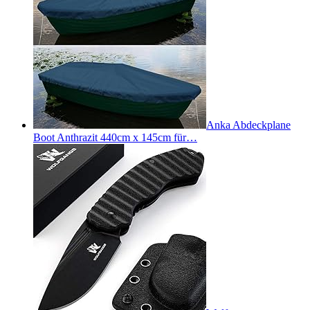
Anka Abdeckplane
Boot Anthrazit 440cm x 145cm für…