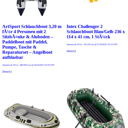
ArtSport Schlauchboot 3,20 m
Intex Challenger 2
fÃ¼r 4 Personen mit 2
Schlauchboot Blau/Gelb 236 x
SitzbÃ¤nke & Aluboden –
114 x 41 cm, 1 StÃ¼ck
Paddelboot mit Paddel,
Amazon.de Price:
49,13
€
(as of 27/10/2025 10:25 PST-
Pumpe, Tasche &
Details
)
Reparaturset – Angelboot
aufblasbar
Amazon.de Price:
499,95
€
(as of 24/10/2025 10:05 PST-
Details
)