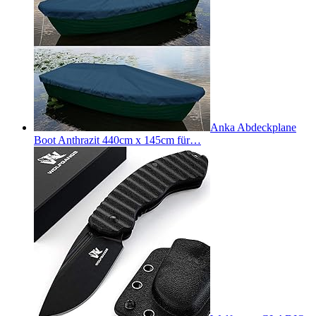
Anka Abdeckplane
Boot Anthrazit 440cm x 145cm für…