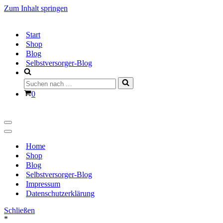
Zum Inhalt springen
Start
Shop
Blog
Selbstversorger-Blog
Suchen
nach …
Warenkorb
0
Navigationsmenü
Navigationsmenü
Home
Shop
Blog
Selbstversorger-Blog
Impressum
Datenschutzerklärung
Schließen
*