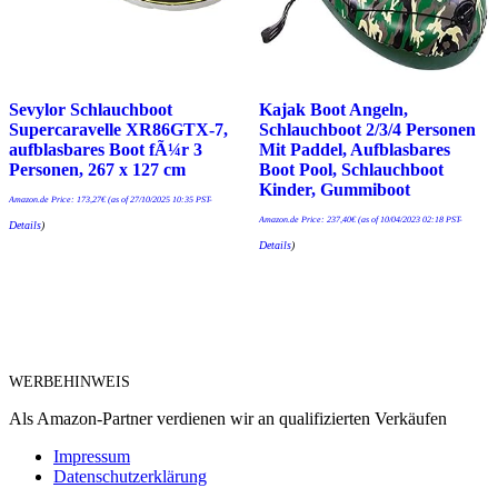
Sevylor Schlauchboot
Kajak Boot Angeln,
Supercaravelle XR86GTX-7,
Schlauchboot 2/3/4 Personen
aufblasbares Boot fÃ¼r 3
Mit Paddel, Aufblasbares
Personen, 267 x 127 cm
Boot Pool, Schlauchboot
Kinder, Gummiboot
Amazon.de Price:
173,27
€
(as of 27/10/2025 10:35 PST-
Amazon.de Price:
237,40
€
(as of 10/04/2023 02:18 PST-
Details
)
Details
)
WERBEHINWEIS
Als Amazon-Partner verdienen wir an qualifizierten Verkäufen
Impressum
Datenschutzerklärung