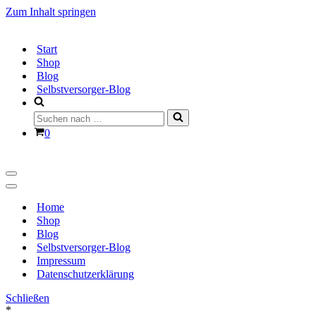
Zum Inhalt springen
Start
Shop
Blog
Selbstversorger-Blog
Suchen
nach …
Warenkorb
0
Navigationsmenü
Navigationsmenü
Home
Shop
Blog
Selbstversorger-Blog
Impressum
Datenschutzerklärung
Schließen
*