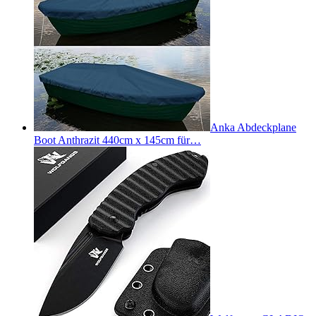
Anka Abdeckplane
Boot Anthrazit 440cm x 145cm für…