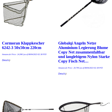
Cormoran Klappkescher
Globalqi Angeln Netze
6242-3 50x50cm 220cm
Aluminium Legierung Blume
Copy Net zusammenfaltbar
Amazon.de Price:
24,99
€
(as of 08/04/2023 02:38 PST-
und langlebigem Nylon Starke
Details
)
Copy Fisch Net…
Amazon.de Price:
20,79
€
(as of 08/04/2023 02:38 PST-
Details
)