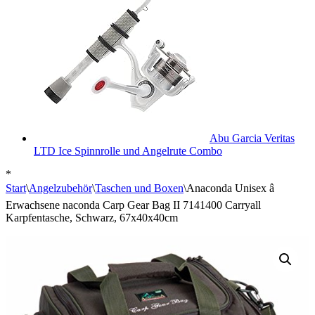
Abu Garcia Veritas
LTD Ice Spinnrolle und Angelrute Combo
*
Start
\
Angelzubehör
\
Taschen und Boxen
\
Anaconda Unisex â
Erwachsene naconda Carp Gear Bag II 7141400 Carryall
Karpfentasche, Schwarz, 67x40x40cm