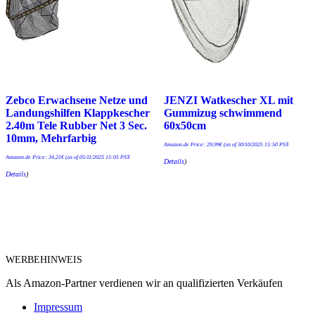
Zebco Erwachsene Netze und
JENZI Watkescher XL mit
Landungshilfen Klappkescher
Gummizug schwimmend
2.40m Tele Rubber Net 3 Sec.
60x50cm
10mm, Mehrfarbig
Amazon.de Price:
29,99
€
(as of 30/10/2025 15:50 PST-
Amazon.de Price:
34,21
€
(as of 05/11/2025 15:05 PST-
Details
)
Details
)
WERBEHINWEIS
Als Amazon-Partner verdienen wir an qualifizierten Verkäufen
Impressum