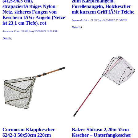
(41,5-96,5 cm),
zum Karpfenangeln,
strapazierfÃ¤higes Nylon-
Forellenangeln, Holzkescher
Netz, sicheres Fangen von
mit kurzem Griff fÃ¼r Teiche
Keschern fÃ¼r Angeln (Netze
Amazon.de Price:
21,29
€
(as of 12/10/2025 15:54 PST-
ist 23,1 cm Tiefe), rot
Details
)
Amazon.de Price:
33,50
€
(as of 20/08/2025 18:50 PST-
Details
)
Cormoran Klappkescher
Balzer Shirasu 2,20m 55cm
6242-3 50x50cm 220cm
Kescher – Unterfangkescher