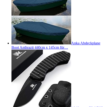
Anka Abdeckplane
Boot Anthrazit 440cm x 145cm für…