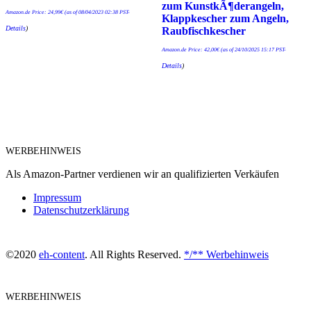
zum KunstkÃ¶derangeln,
Amazon.de Price:
24,99
€
(as of 08/04/2023 02:38 PST-
Klappkescher zum Angeln,
Details
)
Raubfischkescher
Amazon.de Price:
42,00
€
(as of 24/10/2025 15:17 PST-
Details
)
WERBEHINWEIS
Als Amazon-Partner verdienen wir an qualifizierten Verkäufen
Impressum
Datenschutzerklärung
©2020
eh-content
. All Rights Reserved.
*/** Werbehinweis
WERBEHINWEIS