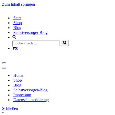
Zum Inhalt springen
Start
Shop
Blog
Selbstversorger-Blog
Suchen
nach …
Warenkorb
0
Navigationsmenü
Navigationsmenü
Home
Shop
Blog
Selbstversorger-Blog
Impressum
Datenschutzerklärung
Schließen
*