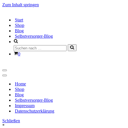
Zum Inhalt springen
Start
Shop
Blog
Selbstversorger-Blog
Suchen
nach …
Warenkorb
0
Navigationsmenü
Navigationsmenü
Home
Shop
Blog
Selbstversorger-Blog
Impressum
Datenschutzerklärung
Schließen
*