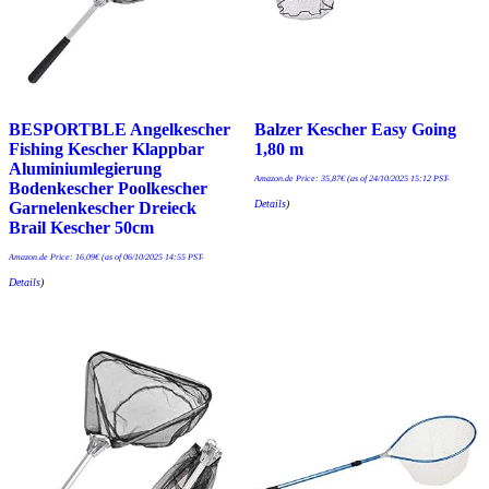
BESPORTBLE Angelkescher
Balzer Kescher Easy Going
Fishing Kescher Klappbar
1,80 m
Aluminiumlegierung
Amazon.de Price:
35,87
€
(as of 24/10/2025 15:12 PST-
Bodenkescher Poolkescher
Details
)
Garnelenkescher Dreieck
Brail Kescher 50cm
Amazon.de Price:
16,09
€
(as of 06/10/2025 14:55 PST-
Details
)