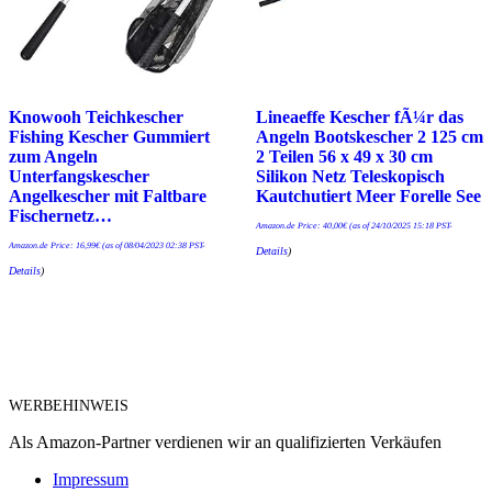
Knowooh Teichkescher
Lineaeffe Kescher fÃ¼r das
Fishing Kescher Gummiert
Angeln Bootskescher 2 125 cm
zum Angeln
2 Teilen 56 x 49 x 30 cm
Unterfangskescher
Silikon Netz Teleskopisch
Angelkescher mit Faltbare
Kautchutiert Meer Forelle See
Fischernetz…
Amazon.de Price:
40,00
€
(as of 24/10/2025 15:18 PST-
Amazon.de Price:
16,99
€
(as of 08/04/2023 02:38 PST-
Details
)
Details
)
WERBEHINWEIS
Als Amazon-Partner verdienen wir an qualifizierten Verkäufen
Impressum