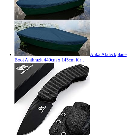
Anka Abdeckplane
Boot Anthrazit 440cm x 145cm für…