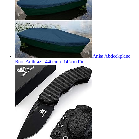
Anka Abdeckplane
Boot Anthrazit 440cm x 145cm für…