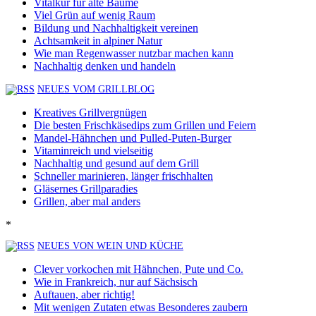
Vitalkur für alte Bäume
Viel Grün auf wenig Raum
Bildung und Nachhaltigkeit vereinen
Achtsamkeit in alpiner Natur
Wie man Regenwasser nutzbar machen kann
Nachhaltig denken und handeln
NEUES VOM GRILLBLOG
Kreatives Grillvergnügen
Die besten Frischkäsedips zum Grillen und Feiern
Mandel-Hähnchen und Pulled-Puten-Burger
Vitaminreich und vielseitig
Nachhaltig und gesund auf dem Grill
Schneller marinieren, länger frischhalten
Gläsernes Grillparadies
Grillen, aber mal anders
*
NEUES VON WEIN UND KÜCHE
Clever vorkochen mit Hähnchen, Pute und Co.
Wie in Frankreich, nur auf Sächsisch
Auftauen, aber richtig!
Mit wenigen Zutaten etwas Besonderes zaubern