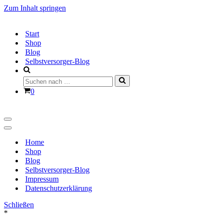
Zum Inhalt springen
Start
Shop
Blog
Selbstversorger-Blog
Suchen
nach …
Warenkorb
0
Navigationsmenü
Navigationsmenü
Home
Shop
Blog
Selbstversorger-Blog
Impressum
Datenschutzerklärung
Schließen
*