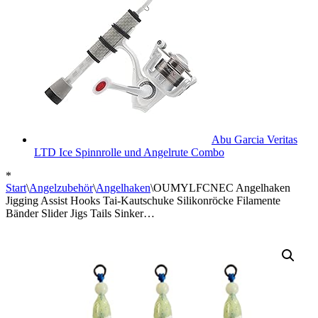
Abu Garcia Veritas
LTD Ice Spinnrolle und Angelrute Combo
*
Start
\
Angelzubehör
\
Angelhaken
\
OUMYLFCNEC Angelhaken
Jigging Assist Hooks Tai-Kautschuke Silikonröcke Filamente
Bänder Slider Jigs Tails Sinker…