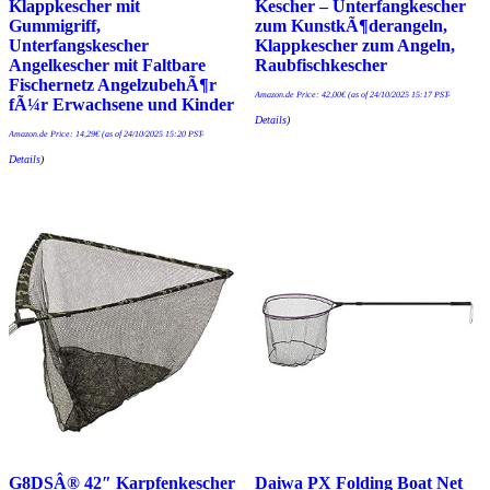
Klappkescher mit
Kescher – Unterfangkescher
Gummigriff,
zum KunstkÃ¶derangeln,
Unterfangskescher
Klappkescher zum Angeln,
Angelkescher mit Faltbare
Raubfischkescher
Fischernetz AngelzubehÃ¶r
Amazon.de Price:
42,00
€
(as of 24/10/2025 15:17 PST-
fÃ¼r Erwachsene und Kinder
Details
)
Amazon.de Price:
14,29
€
(as of 24/10/2025 15:20 PST-
Details
)
G8DSÂ® 42″ Karpfenkescher
Daiwa PX Folding Boat Net