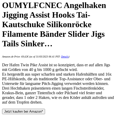
OUMYLFCNEC Angelhaken
Jigging Assist Hooks Tai-
Kautschuke Silikonröcke
Filamente Bänder Slider Jigs
Tails Sinker…
Amazon.de Price:
69,62
€
(as of 31/03/2023 06:41 PST-
Details
)
Der Hafen Twin Pike Assist ist so konzipiert, dass er auf allen Jigs
mit Größen von 40 g bis 1000 g gefischt wird.
Es hergestellt aus super scharfen und starken Hafenhälften und 16x
PE-Hilfskords, die als traditionelle Top-Assistance oder Ober- und
Unterseite für langsame Pitch-Jigging verwendet werden können.
Drei Hechthaken präsentieren einen langen Fischstreifenköder,
Krakus-Bein, ganzer Tintenfisch oder Pilchard viel fester und
gerader, dass 1 oder 2 Haken, wie es den Köder anhält aufrollen und
auf dem Tropfen drehen.
Jetzt kaufen bei Amazon*