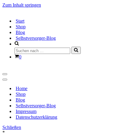
Zum Inhalt springen
Start
Shop
Blog
Selbstversorger-Blog
Suchen
nach …
Warenkorb
0
Navigationsmenü
Navigationsmenü
Home
Shop
Blog
Selbstversorger-Blog
Impressum
Datenschutzerklärung
Schließen
*