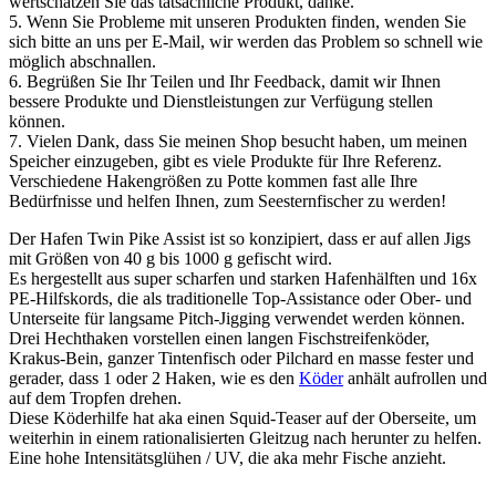
wertschätzen Sie das tatsächliche Produkt, danke.
5. Wenn Sie Probleme mit unseren Produkten finden, wenden Sie
sich bitte an uns per E-Mail, wir werden das Problem so schnell wie
möglich abschnallen.
6. Begrüßen Sie Ihr Teilen und Ihr Feedback, damit wir Ihnen
bessere Produkte und Dienstleistungen zur Verfügung stellen
können.
7. Vielen Dank, dass Sie meinen Shop besucht haben, um meinen
Speicher einzugeben, gibt es viele Produkte für Ihre Referenz.
Verschiedene Hakengrößen zu Potte kommen fast alle Ihre
Bedürfnisse und helfen Ihnen, zum Seesternfischer zu werden!
Der Hafen Twin Pike Assist ist so konzipiert, dass er auf allen Jigs
mit Größen von 40 g bis 1000 g gefischt wird.
Es hergestellt aus super scharfen und starken Hafenhälften und 16x
PE-Hilfskords, die als traditionelle Top-Assistance oder Ober- und
Unterseite für langsame Pitch-Jigging verwendet werden können.
Drei Hechthaken vorstellen einen langen Fischstreifenköder,
Krakus-Bein, ganzer Tintenfisch oder Pilchard en masse fester und
gerader, dass 1 oder 2 Haken, wie es den
Köder
anhält aufrollen und
auf dem Tropfen drehen.
Diese Köderhilfe hat aka einen Squid-Teaser auf der Oberseite, um
weiterhin in einem rationalisierten Gleitzug nach herunter zu helfen.
Eine hohe Intensitätsglühen / UV, die aka mehr Fische anzieht.