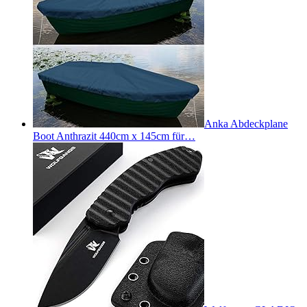
Anka Abdeckplane
Boot Anthrazit 440cm x 145cm für…