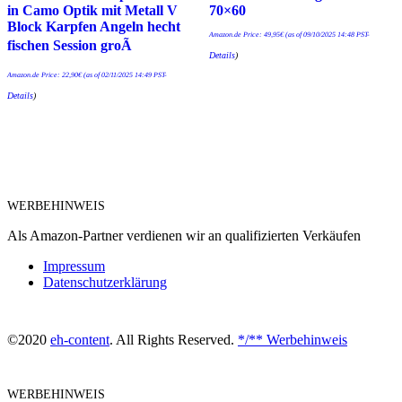
in Camo Optik mit Metall V
70×60
Block Karpfen Angeln hecht
Amazon.de Price:
49,95
€
(as of 09/10/2025 14:48 PST-
fischen Session groÃ
Details
)
Amazon.de Price:
22,90
€
(as of 02/11/2025 14:49 PST-
Details
)
WERBEHINWEIS
Als Amazon-Partner verdienen wir an qualifizierten Verkäufen
Impressum
Datenschutzerklärung
©2020
eh-content
. All Rights Reserved.
*/** Werbehinweis
WERBEHINWEIS