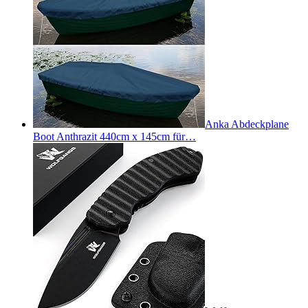
Anka Abdeckplane
Boot Anthrazit 440cm x 145cm für…