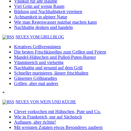
Vitalkur für alte Bäume
Viel Grün auf wenig Raum
Bildung und Nachhaltigkeit vereinen
Achtsamkeit in alpiner Natur
Wie man Regenwasser nutzbar machen kann
Nachhaltig denken und handeln
NEUES VOM GRILLBLOG
Kreatives Grillvergnügen
Die besten Frischkäsedips zum Grillen und Feiern
Mandel-Hähnchen und Pulled-Puten-Burger
Vitaminreich und vielseitig
Nachhaltig und gesund auf dem Grill
Schneller marinieren, länger frischhalten
Gläsernes Grillparadies
Grillen, aber mal anders
*
NEUES VON WEIN UND KÜCHE
Clever vorkochen mit Hähnchen, Pute und Co.
Wie in Frankreich, nur auf Sächsisch
Auftauen, aber richtig!
Mit wenigen Zutaten etwas Besonderes zaubern