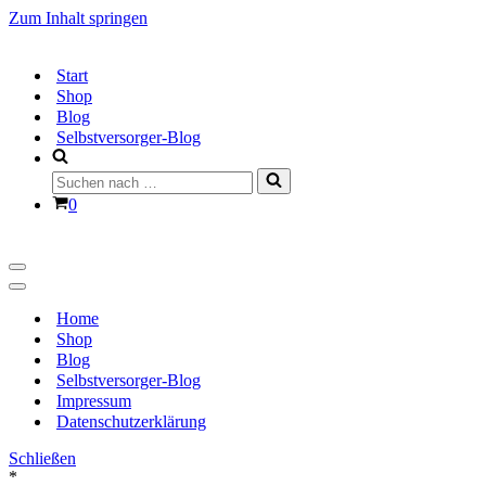
Zum Inhalt springen
Start
Shop
Blog
Selbstversorger-Blog
Suchen
nach …
Warenkorb
0
Navigationsmenü
Navigationsmenü
Home
Shop
Blog
Selbstversorger-Blog
Impressum
Datenschutzerklärung
Schließen
*