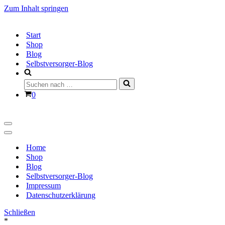
Zum Inhalt springen
Start
Shop
Blog
Selbstversorger-Blog
Suchen
nach …
Warenkorb
0
Navigationsmenü
Navigationsmenü
Home
Shop
Blog
Selbstversorger-Blog
Impressum
Datenschutzerklärung
Schließen
*