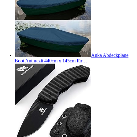
Anka Abdeckplane
Boot Anthrazit 440cm x 145cm für…