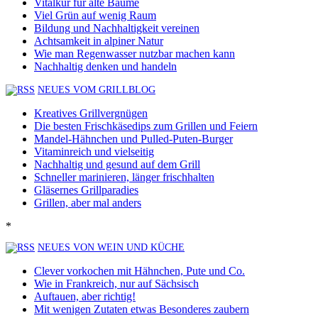
Vitalkur für alte Bäume
Viel Grün auf wenig Raum
Bildung und Nachhaltigkeit vereinen
Achtsamkeit in alpiner Natur
Wie man Regenwasser nutzbar machen kann
Nachhaltig denken und handeln
NEUES VOM GRILLBLOG
Kreatives Grillvergnügen
Die besten Frischkäsedips zum Grillen und Feiern
Mandel-Hähnchen und Pulled-Puten-Burger
Vitaminreich und vielseitig
Nachhaltig und gesund auf dem Grill
Schneller marinieren, länger frischhalten
Gläsernes Grillparadies
Grillen, aber mal anders
*
NEUES VON WEIN UND KÜCHE
Clever vorkochen mit Hähnchen, Pute und Co.
Wie in Frankreich, nur auf Sächsisch
Auftauen, aber richtig!
Mit wenigen Zutaten etwas Besonderes zaubern