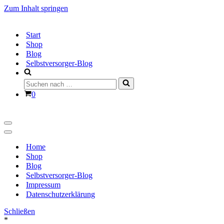
Zum Inhalt springen
Start
Shop
Blog
Selbstversorger-Blog
Suchen
nach …
Warenkorb
0
Navigationsmenü
Navigationsmenü
Home
Shop
Blog
Selbstversorger-Blog
Impressum
Datenschutzerklärung
Schließen
*