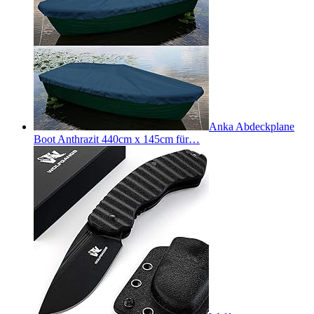
Anka Abdeckplane
Boot Anthrazit 440cm x 145cm für…