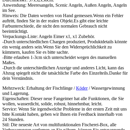
Anwendung: Meeresangeln, Scenic Angeln, Außen Angeln, Angeln
im See.
Hinweis: Die Daten werden von Hand gemessen.Wenn ein Fehler
auftritt, finden Sie in der realen Objekt.Es gibt eine leichte
Farbunterschiede, die nicht den normalen Gebrauch nicht
beeinträchtigt.
Verpackungs-Liste: Angeln Eimer x1, x1 Zubehör.
-Durch unterschiedlichen Chargen produziert, Produktdetails könnte
ein wenig anders sein.Wenn Sie den Widersprüchlichkeit zu
kümmern, kaufen Sie es bitte sachte.
-Bitte erlauben 1-3cm sich unterscheidet wegen des manuellen
Maßes.
-Durch die unterschiedlichen Anzeige und anderes Licht, kann das
Abzug spiegelt nicht die tatsächliche Farbe des Einzelteils.Danke für
dein Verständnis.
Mehrzweck: Erhaltung der Fischfänge /
Köder
/ Wassergewinnung
und Lagerung.
Eigenschaften: Dieser neue Fangeimer hat alle Funktionen, die Sie
wollen, wasserdicht, solide, robust, hinnehmbar, leicht.
Service: Wenn Sie irgendwelche Probleme in der ersten Zeit mit uns
bitte Kontakt haben, geben wir Ihnen ein Feedback innerhalb von
24 Stunden.
Stil: Die neueste Art von multifunktionalen Fischerei-Box, alle
Verbesserungen verfemen an Sie nähern, können Sie entspannende