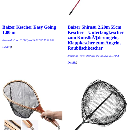
Balzer Kescher Easy Going
Balzer Shirasu 2,20m 55cm
1,80 m
Kescher – Unterfangkescher
zum KunstkÃ¶derangeln,
Amazon.de Price:
35,87
€
(as of 24/10/2025 15:12 PST-
Klappkescher zum Angeln,
Details
)
Raubfischkescher
Amazon.de Price:
42,00
€
(as of 24/10/2025 15:17 PST-
Details
)