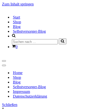
Zum Inhalt springen
Start
Shop
Blog
Selbstversorger-Blog
Suchen
nach …
Warenkorb
0
Navigationsmenü
Navigationsmenü
Home
Shop
Blog
Selbstversorger-Blog
Impressum
Datenschutzerklärung
Schließen
*