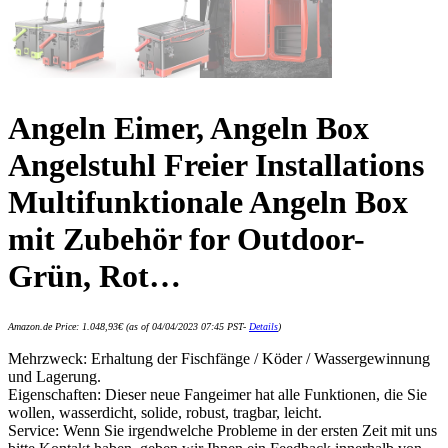
Angeln Eimer, Angeln Box
Angelstuhl Freier Installations
Multifunktionale Angeln Box
mit Zubehör for Outdoor-
Grün, Rot…
Amazon.de Price:
1.048,93
€
(as of 04/04/2023 07:45 PST-
Details
)
Mehrzweck: Erhaltung der Fischfänge / Köder / Wassergewinnung
und Lagerung.
Eigenschaften: Dieser neue Fangeimer hat alle Funktionen, die Sie
wollen, wasserdicht, solide, robust, tragbar, leicht.
Service: Wenn Sie irgendwelche Probleme in der ersten Zeit mit uns