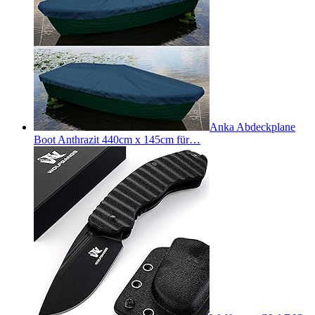
Anka Abdeckplane
Boot Anthrazit 440cm x 145cm für…