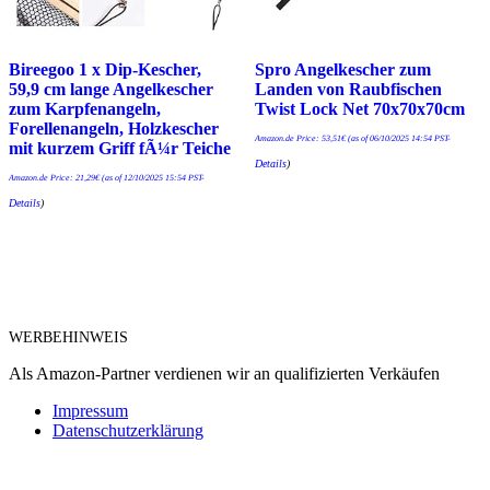
Bireegoo 1 x Dip-Kescher,
Spro Angelkescher zum
59,9 cm lange Angelkescher
Landen von Raubfischen
zum Karpfenangeln,
Twist Lock Net 70x70x70cm
Forellenangeln, Holzkescher
Amazon.de Price:
53,51
€
(as of 06/10/2025 14:54 PST-
mit kurzem Griff fÃ¼r Teiche
Details
)
Amazon.de Price:
21,29
€
(as of 12/10/2025 15:54 PST-
Details
)
WERBEHINWEIS
Als Amazon-Partner verdienen wir an qualifizierten Verkäufen
Impressum
Datenschutzerklärung