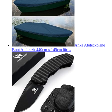
Anka Abdeckplane
Boot Anthrazit 440cm x 145cm für…