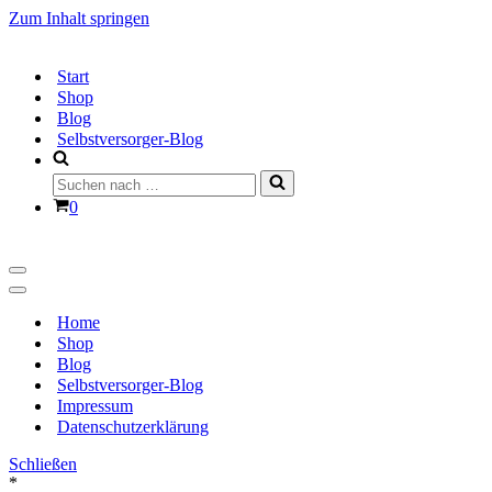
Zum Inhalt springen
Start
Shop
Blog
Selbstversorger-Blog
Suchen
nach …
Warenkorb
0
Navigationsmenü
Navigationsmenü
Home
Shop
Blog
Selbstversorger-Blog
Impressum
Datenschutzerklärung
Schließen
*