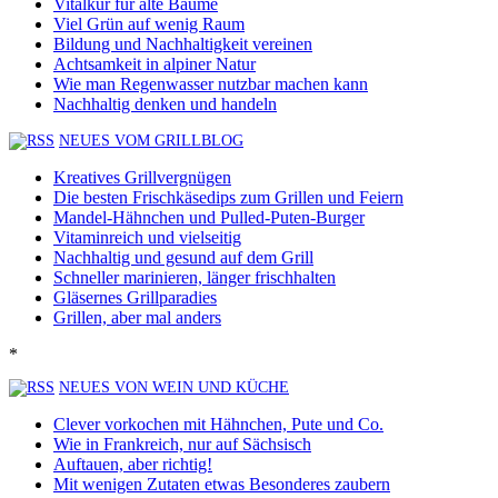
Vitalkur für alte Bäume
Viel Grün auf wenig Raum
Bildung und Nachhaltigkeit vereinen
Achtsamkeit in alpiner Natur
Wie man Regenwasser nutzbar machen kann
Nachhaltig denken und handeln
NEUES VOM GRILLBLOG
Kreatives Grillvergnügen
Die besten Frischkäsedips zum Grillen und Feiern
Mandel-Hähnchen und Pulled-Puten-Burger
Vitaminreich und vielseitig
Nachhaltig und gesund auf dem Grill
Schneller marinieren, länger frischhalten
Gläsernes Grillparadies
Grillen, aber mal anders
*
NEUES VON WEIN UND KÜCHE
Clever vorkochen mit Hähnchen, Pute und Co.
Wie in Frankreich, nur auf Sächsisch
Auftauen, aber richtig!
Mit wenigen Zutaten etwas Besonderes zaubern